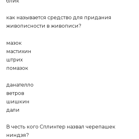
блик
как называется средство для придания
живописности в живописи?
мазок
мастихин
штрих
помазок
данателло
ветров
шишкин
дали
В честь кого Сплинтер назвал черепашек
ниндзя?