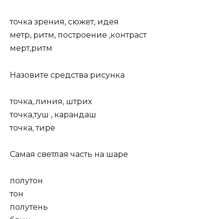
точка зрения, сюжет, идея
метр, ритм, построение ,контраст
мерт,ритм
Назовите средства рисунка
точка, линия, штрих
точка,туш , карандаш
точка, тире
Самая светлая часть на шаре
полутон
тон
полутень