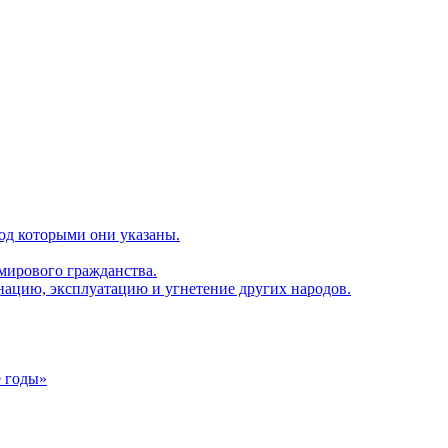
од которыми они указаны.
мирового гражданства.
нацию, эксплуатацию и угнетение других народов.
е годы»