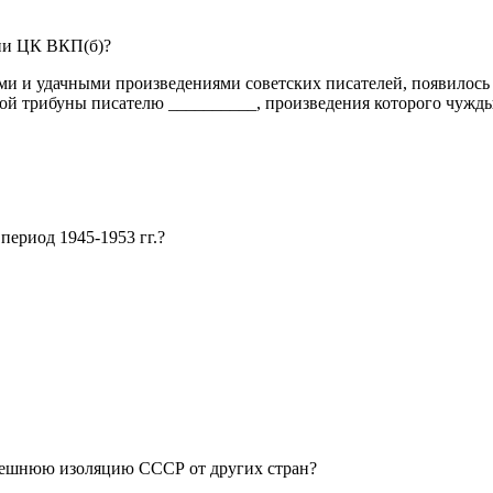
нии ЦК ВКП(б)?
ными и удачными произведениями советских писателей, появилос
ой трибуны писателю __________, произведения которого чужды
период 1945-1953 гг.?
внешнюю изоляцию СССР от других стран?