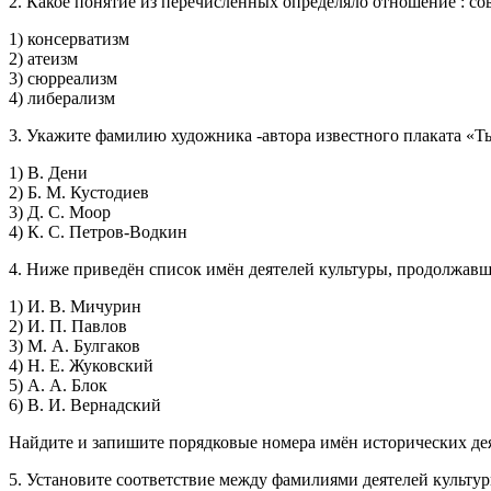
2. Какое понятие из перечисленных определяло отношение : со
1) консерватизм
2) атеизм
3) сюрреализм
4) либерализм
3. Укажите фамилию художника -автора известного плаката «Т
1) В. Дени
2) Б. М. Кустодиев
3) Д. С. Моор
4) К. С. Петров-Водкин
4. Ниже приведён список имён деятелей культуры, продолжавши
1) И. В. Мичурин
2) И. П. Павлов
3) М. А. Булгаков
4) Н. Е. Жуковский
5) А. А. Блок
6) В. И. Вернадский
Найдите и запишите порядковые номера имён исторических деят
5. Установите соответствие между фамилиями деятелей культур