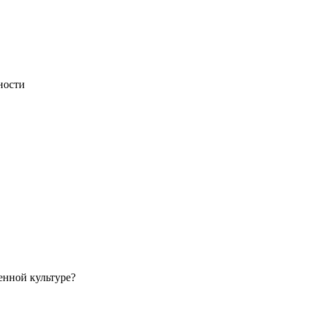
ности
енной культуре?