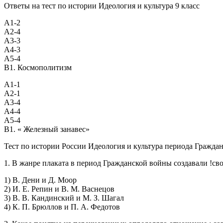
Ответы на тест по истории Идеология и культура 9 класс
А1-2
А2-4
А3-3
А4-3
А5-4
В1. Космополитизм
А1-1
А2-1
А3-4
А4-4
А5-4
В1. « Железный занавес»
Тест по истории России Идеология и культура периода Гражданс
1. В жанре плаката в период Гражданской войны создавали !св
1) В. Дени и Д. Моор
2) И. Е. Репин и В. М. Васнецов
3) В. В. Кандинский и М. З. Шагал
4) К. П. Брюллов и П. А. Федотов