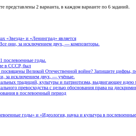
сте представлены 2 варианта, в каждом варианте по 6 заданий.
ах «Звезда» и «Ленинград» является
Все они, за исключением двух, — композиторы.
 1 послевоенные годы.
ие в СССР, был
 посвящены Великой Отечественной войне? Запишите циф­ры, п
и, за исключением двух, — учёные.
нальных традиций, культуры и па­триотизма, выдвигающее идею 
нального превосходства с целью обоснования права на дискрими
зования в послевоенный период
левоенные годы» и «Идеология, наука и культура в послевоенны