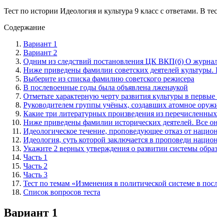
Тест по истории Идеология и культура 9 класс с ответами. В те
Содержание
Вариант 1
Вариант 2
Одним из следствий постановления ЦК ВКП(б) О журна­л
Ниже приведены фамилии советских деятелей культуры. 
Выберите из списка фамилию советского режисера
В послевоенные годы была объявлена лженаукой
Отметьте характерную черту развития культуры в первые
Руководителем группы учёных, создавших атомное оруж
Какие три литературных произведения из перечисленных
Ниже приведены фамилии исторических деятелей. Все он
Идеологическое течение, пропове­дующее отказ от нацио
Идеология, суть которой заключается в проповеди нацио
Укажите 2 верных утверждения о развитии системы обра
Часть 1
Часть 2
Часть 3
Тест по темам «Изменения в политической системе в пос
Список вопросов теста
Вариант 1