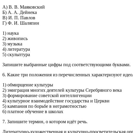
А) В. В. Маяковский
Б) А. А. Дейнека
В) И. П. Павлов
Г) Ф. И. Шаляпин
1) наука
2) живопись
3) музыка
4) литература
5) скульптура
Запишите выбранные цифры под соответствующими буквами.
6. Какие три положения из перечисленных характеризуют идео
1) обмирщение культуры
2) эмиграция многих деятелей культуры Серебряного века
3) формирование советской интеллигенции
4) культурное взаимодействие государства и Церкви
5) кампания по борьбе в неграмотностью
6) платное обучение в школах
7. Запишите термин, о котором идёт речь.
Литературно-художественная и культурно-просветительская орг