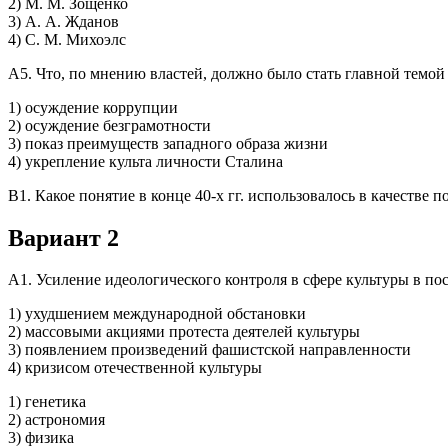
2) М. М. Зощенко
3) А. А. Жданов
4) С. М. Михоэлс
А5. Что, по мнению властей, должно было стать главной темо
1) осуждение коррупции
2) осуждение безграмотности
3) показ преимуществ западного образа жизни
4) укрепление культа личности Сталина
В1. Какое понятие в конце 40-х гг. использовалось в качестве
Вариант 2
А1. Усиление идеологического контроля в сфере культуры в п
1) ухудшением международной обстановки
2) массовыми акциями протеста деятелей культуры
3) появлением произведений фашистской направленности
4) кризисом отечественной культуры
1) генетика
2) астрономия
3) физика