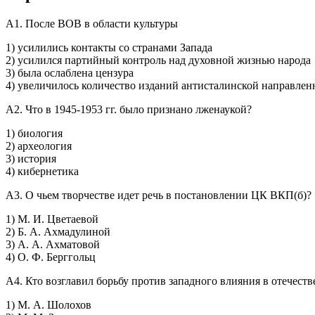
А1. После ВОВ в области культуры
1) усилились контакты со странами Запада
2) усилился партийный контроль над духовной жизнью народа
3) была ослаблена цензура
4) увеличилось количество изданий антисталинской направлен
А2. Что в 1945-1953 гг. было признано лженаукой?
1) биология
2) археология
3) история
4) кибернетика
А3. О чьем творчестве идет речь в постановлении ЦК ВКП(б)?
1) М. И. Цветаевой
2) Б. А. Ахмадулиной
3) А. А. Ахматовой
4) О. Ф. Берггольц
А4. Кто возглавил борьбу против западного влияния в отечеств
1) М. А. Шолохов