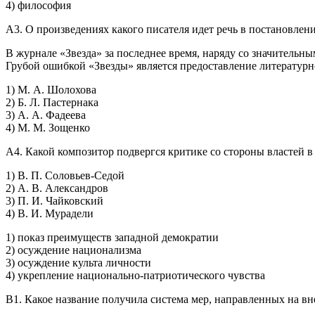
4) философия
А3. О произведениях какого писателя идет речь в постановле
В журнале «Звезда» за последнее время, наряду со значитель
Грубой ошибкой «Звезды» является предоставление литературн
1) М. А. Шолохова
2) Б. Л. Пастернака
3) А. А. Фадеева
4) М. М. Зощенко
А4. Какой композитор подвергся критике со стороны властей в 
1) В. П. Соловьев-Седой
2) А. В. Александров
3) П. И. Чайковский
4) В. И. Мурадели
1) показ преимуществ западной демократии
2) осуждение национализма
3) осуждение культа личности
4) укрепление национально-патриотического чувства
В1. Какое название получила система мер, направленных на 