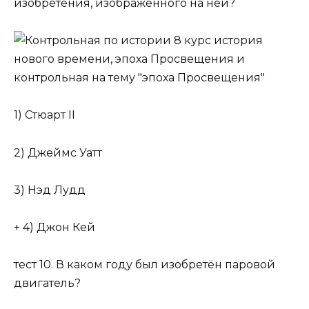
изобретения, изображенного на ней?
1) Стюарт II
2) Джеймс Уатт
3) Нэд Лудд
+ 4) Джон Кей
тест 10. В каком году был изобретён паровой
двигатель?