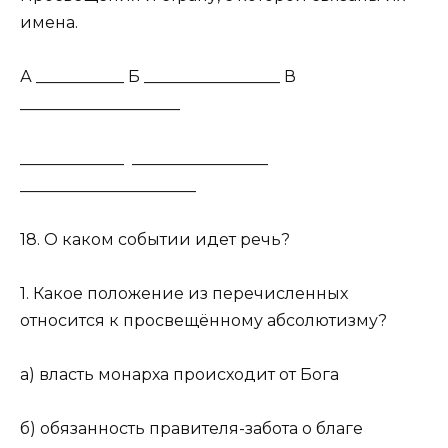
имена.
А ___________ Б _________________ В
____________________
_____________ _________________
______________________
18. О каком событии идет речь?
1. Какое положение из перечисленных
относится к просвещённому абсолютизму?
а) власть монарха происходит от Бога
б) обязанность правителя-забота о благе