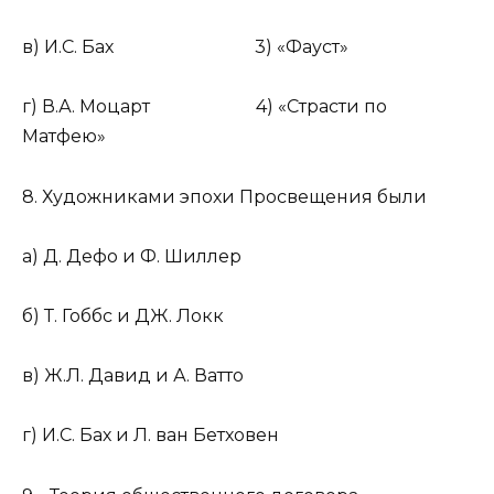
в) И.С. Бах 3) «Фауст»
г) В.А. Моцарт 4) «Страсти по
Матфею»
8. Художниками эпохи Просвещения были
а) Д. Дефо и Ф. Шиллер
б) Т. Гоббс и ДЖ. Локк
в) Ж.Л. Давид и А. Ватто
г) И.С. Бах и Л. ван Бетховен