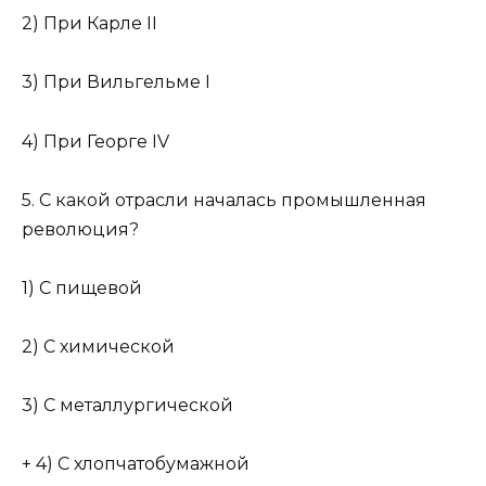
2) При Карле II
3) При Вильгельме I
4) При Георге IV
5. С какой отрасли началась промышленная
революция?
1) С пищевой
2) С химической
3) С металлургической
+ 4) С хлопчатобумажной