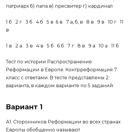
патриарх б) папа в) пресвитер г) кардинал
1 б 2 г 3 б 4 б 5 в 6 в 7 а, б, в 8 в 9 в 10 г 11
в
1 в 2 а 3 в 4 в 5 б 6 б 7 г 8 в 9 а 10 а 11 б
Тест по истории Распространение
Реформации в Европе. Контрреформация 7
класс с ответами. В тесте представлены 2
варианта, в каждом варианте по 5 заданий.
Вариант 1
А1. Сторонников Реформации во всех странах
Европы обобщенно называют