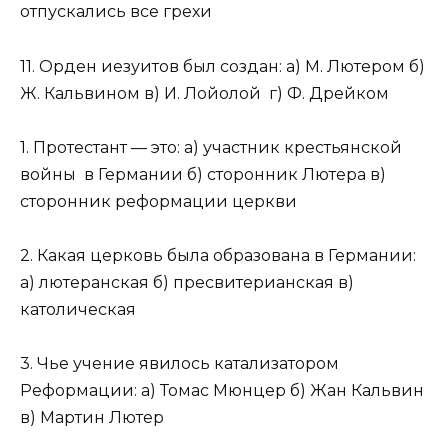
отпускались все грехи
11. Орден иезуитов был создан: а) М. Лютером б)
Ж. Кальвином в) И. Лойолой г) Ф. Дрейком
1. Протестант — это: а) участник крестьянской
войны в Германии б) сторонник Лютера в)
сторонник реформации церкви
2. Какая церковь была образована в Германии:
а) лютеранская б) пресвитерианская в)
католическая
3. Чье учение явилось катализатором
Реформации: а) Томас Мюнцер б) Жан Кальвин
в) Мартин Лютер