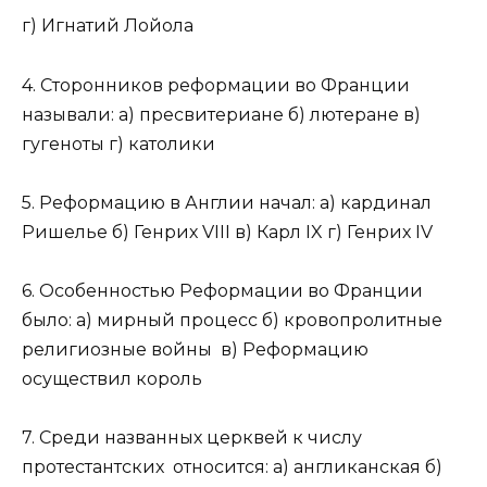
г) Игнатий Лойола
4. Сторонников реформации во Франции
называли: а) пресвитериане б) лютеране в)
гугеноты г) католики
5. Реформацию в Англии начал: а) кардинал
Ришелье б) Генрих VIII в) Карл IX г) Генрих IV
6. Особенностью Реформации во Франции
было: а) мирный процесс б) кровопролитные
религиозные войны в) Реформацию
осуществил король
7. Среди названных церквей к числу
протестантских относится: а) англиканская б)