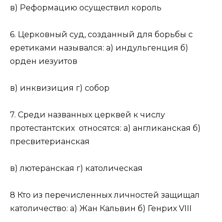
в) Реформацию осуществил король
6. Церковный суд, созданный для борьбы с
еретиками назывался: а) индульгенция б)
орден иезуитов
в) инквизиция г) собор
7. Среди названных церквей к числу
протестантских относятся: а) англиканская б)
пресвитерианская
в) лютеранская г) католическая
8 Кто из перечисленных личностей защищал
католичество: а) Жан Кальвин б) Генрих VIII