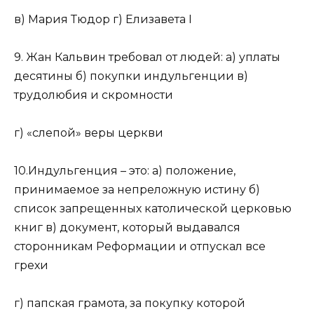
в) Мария Тюдор г) Елизавета I
9. Жан Кальвин требовал от людей: а) уплаты
десятины б) покупки индульгенции в)
трудолюбия и скромности
г) «слепой» веры церкви
10.Индульгенция – это: а) положение,
принимаемое за непреложную истину б)
список запрещенных католической церковью
книг в) документ, который выдавался
сторонникам Реформации и отпускал все
грехи
г) папская грамота, за покупку которой