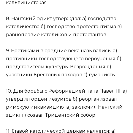
кальвинистская
8. Нантский эдикт утверждал: а) господство
католичества б) господство протестантизма в)
равноправие католиков и протестантов
9. Еретиками в средние века назывались: а)
противники господствующего вероучения б)
представители культуры Возрождения в)
участники Крестовых походов г) гуманисты
10. Для борьбы с Реформацией папа Павел III: а)
утвердил орден иезуитов б) реорганизовал
римскую инквизицию в) заключил Нантский
эдикт г) созвал Тридентский собор
11. Главой католической церкви является: а)