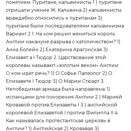
понятием. Пуритане, кальвинисты 1 ) пуритане
отрицали учение Ж. Кальвина 2) кальвинисты
враждебно относились к пуританам 3)
пуритане были последователями кальвинизма
Вариант 2 1. На ком решил жениться король
Англии накануне разрыва с католичеством? 1)
Анна Болейн 2) Екатерина Арагонская 3)
Елизавет a I Тюдор 2. Царствование этой
королевы называют «золотым веком» Англии .
О ком идёт речь? 1) О Софье Палеолог 2) О
Елизавете I Тюдор 3) О Марии Стюарт 3.
Непобедимая армада была направлена: 1)
испанцами для покорения Англии 2 ) Марией
Кровавой против Елизаветы I 3 ) английской
королевой Елизаветой I против Филиппа II 4.
Как называлась протестантская церковь в
Англии? 1) Английская 2) Кровавая 3)