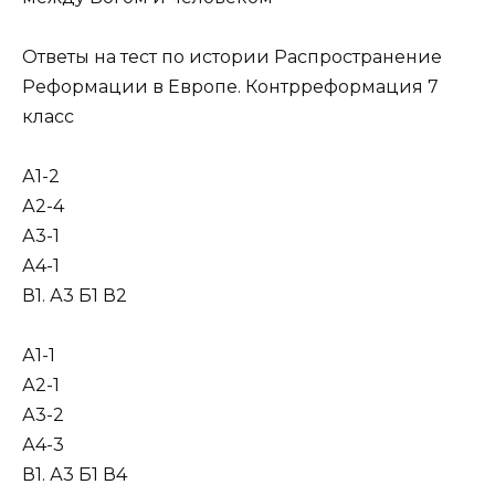
Ответы на тест по истории Распространение
Реформации в Европе. Контрреформация 7
класс
А1-2
А2-4
А3-1
А4-1
В1. А3 Б1 В2
А1-1
А2-1
А3-2
А4-3
В1. А3 Б1 В4