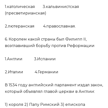
1.католическая 3.кальвинистская
(пресветирианская)
2.лютеранская 4.православная.
6. Королем какой страны был Филипп II,
возглавивший борьбу против Реформации
1.Англии 3.Испании
2.Италии 4.Германии
В 1534 году английский парламент издал закон,
который объявлял главой церкви в Англии:
1) короля 2) Папу Римский 3) епископа