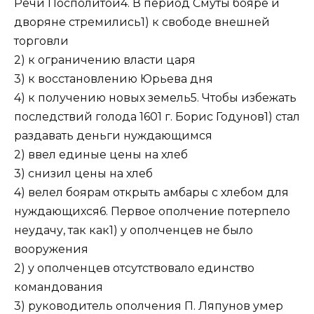
Речи Посполитой4. В период Смуты бояре и
дворяне стремились1) к свободе внешней
торговли
2) к ограничению власти царя
3) к восстановлению Юрьева дня
4) к получению новых земель5. Чтобы избежать
последствий голода 1601 г. Борис Годунов1) стал
раздавать деньги нуждающимся
2) ввел единые цены на хлеб
3) снизил цены на хлеб
4) велел боярам открыть амбары с хлебом для
нуждающихся6. Первое ополчение потерпело
неудачу, так как1) у ополченцев не было
вооружения
2) у ополченцев отсутствовало единство
командования
3) руководитель ополчения П. Ляпунов умер