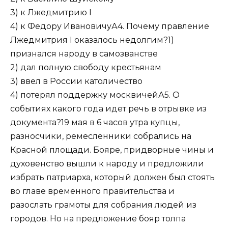
3) к Лжедмитрию I
4) к Федору ИвановичуА4. Почему правление
Лжедмитрия I оказалось недолгим?1)
признался народу в самозванстве
2) дал полную свободу крестьянам
3) ввел в России католичество
4) потерял поддержку москвичейА5. О
событиях какого года идет речь в отрывке из
документа?19 мая в 6 часов утра купцы,
разносчики, ремесленники собрались на
Красной площади. Бояре, придворные чины и
духовенство вышли к народу и предложили
избрать патриарха, который должен был стоять
во главе временного правительства и
разослать грамоты для собрания людей из
городов. Но на предложение бояр толпа