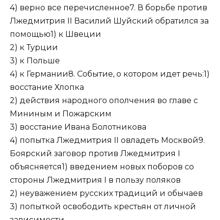
4) верно все перечисленное7. В борьбе против
Лжедмитрия II Василий Шуйский обратился за
помощью1) к Швеции
2) к Турции
3) к Польше
4) к Германии8. Событие, о котором идет речь:1)
восстание Хлопка
2) действия народного ополчения во главе с
Мининым и Пожарским
3) восстание Ивана Болотникова
4) попытка Лжедмитрия II овладеть Москвой9.
Боярский заговор против Лжедмитрия I
объясняется1) введением новых поборов со
стороны Лжедмитрия I в пользу поляков
2) неуважением русских традиций и обычаев
3) попыткой освободить крестьян от личной
зависимости