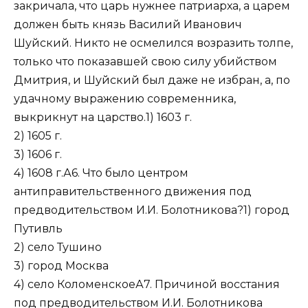
закричала, что царь нужнее патриарха, а царем
должен быть князь Василий Иванович
Шуйский. Никто не осмелился возразить толпе,
только что показавшей свою силу убийством
Дмитрия, и Шуйский был даже не избран, а, по
удачному выражению современника,
выкрикнут на царство.1) 1603 г.
2) 1605 г.
3) 1606 г.
4) 1608 г.А6. Что было центром
антиправительственного движения под
предводительством И.И. Болотникова?1) город
Путивль
2) село Тушино
3) город Москва
4) село КоломенскоеА7. Причиной восстания
под предводительством И.И. Болотникова