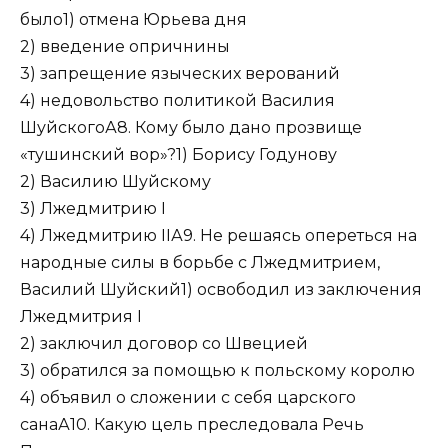
было1) отмена Юрьева дня
2) введение опричнины
3) запрещение языческих верований
4) недовольство политикой Василия
ШуйскогоА8. Кому было дано прозвище
«тушинский вор»?1) Борису Годунову
2) Василию Шуйскому
3) Лжедмитрию I
4) Лжедмитрию IIА9. Не решаясь опереться на
народные силы в борьбе с Лжедмитрием,
Василий Шуйский1) освободил из заключения
Лжедмитрия I
2) заключил договор со Швецией
3) обратился за помощью к польскому королю
4) объявил о сложении с себя царского
санаА10. Какую цель преследовала Речь