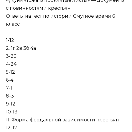
4) «уничтожать проклятые листы» — документы
с повинностями крестьян
Ответы на тест по истории Смутное время 6
класс
1-12
2. 1г 2в 3б 4а
3-23
4-24
5-12
6-4
7-1
8-3
9-12
10-13
11. Форма феодальной зависимости крестьян
12-12