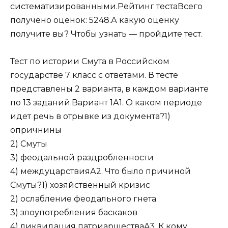
систематизированными.Рейтинг тестаВсего
получено оценок: 5248.А какую оценку
получите вы? Чтобы узнать — пройдите тест.
Тест по истории Смута в Российском
государстве 7 класс с ответами. В тесте
представлены 2 варианта, в каждом варианте
по 13 заданий.Вариант 1А1. О каком периоде
идет речь в отрывке из документа?1)
опричнины
2) Смуты
3) феодальной раздробленности
4) междуцарствияА2. Что было причиной
Смуты?1) хозяйственный кризис
2) ослабление феодального гнета
3) злоупотребления баскаков
4) ликвидация патриаршестваA3. К кому