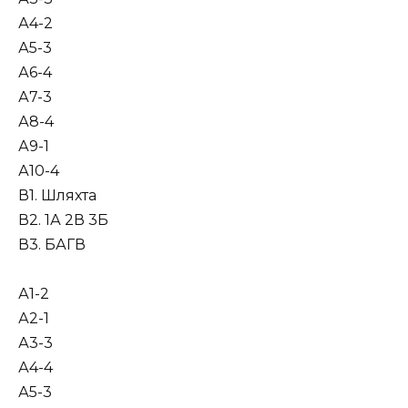
А4-2
А5-3
А6-4
А7-3
А8-4
А9-1
А10-4
В1. Шляхта
В2. 1А 2В 3Б
В3. БАГВ
А1-2
А2-1
А3-3
А4-4
А5-3