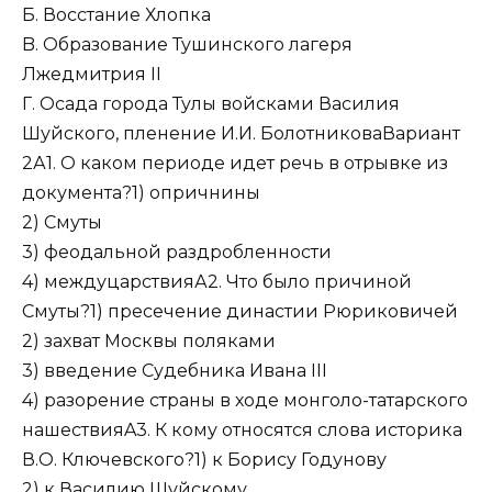
Б. Восстание Хлопка
B. Образование Тушинского лагеря
Лжедмитрия II
Г. Осада города Тулы войсками Василия
Шуйского, пленение И.И. БолотниковаВариант
2А1. О каком периоде идет речь в отрывке из
документа?1) опричнины
2) Смуты
3) феодальной раздробленности
4) междуцарствияА2. Что было причиной
Смуты?1) пресечение династии Рюриковичей
2) захват Москвы поляками
3) введение Судебника Ивана III
4) разорение страны в ходе монголо-татарского
нашествияA3. К кому относятся слова историка
В.О. Ключевского?1) к Борису Годунову
2) к Василию Шуйскому