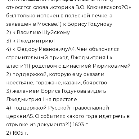
относятся слова историка В.О. Ключевского?Он
был только испечен в польской печке, а
заквашен в Москве.1) к Борису Годунову
2) к Василию Шуйскому
3) к Лжедмитрию I
4) к Федору ИвановичуА4. Чем объяснялся
стремительный приход Лжедмитрия I к
власти?1) родством с династией Рюриковичей
2) поддержкой, которую ему оказали
крестьяне, горожане, казаки, боярство
3) желанием Бориса Годунова видеть
Лжедмитрия I на престоле
4) поддержкой Русской православной
церквиА5. О событиях какого года идет речь в
отрывке из документа?1) 1603 г.
2) 1605 г.