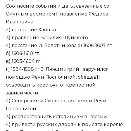
Соотнесите события и даты, связанные со
Смутным временем1) правление Федора
Ивановича
2) восстание Хлопка
3) правление Василия Шуйского
4) восстание И. Болотникова а) 1606-1607 гг.
б) 1606-1610 гг.
в) 1603-1604 гг.
г) 1584-1598 гг.3. Лжедмитрий I заручился
помощью Речи Посполитой, обещав1)
освободить крестьян от крепостной
зависимости
2) Северские и Смоленские земли Речи
Посполитой
3) распространить католицизм в России
4) привести русских дворян к присяге королю