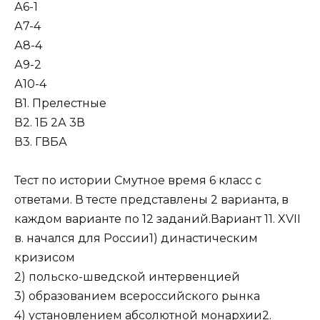
А6-1
А7-4
А8-4
А9-2
А10-4
В1. Прелестные
В2. 1Б 2А 3В
В3. ГВБА
Тест по истории Смутное время 6 класс с
ответами. В тесте представлены 2 варианта, в
каждом варианте по 12 заданий.Вариант 11. XVII
в. начался для России1) династическим
кризисом
2) польско-шведской интервенцией
3) образованием всероссийского рынка
4) установлением абсолютной монархии2.