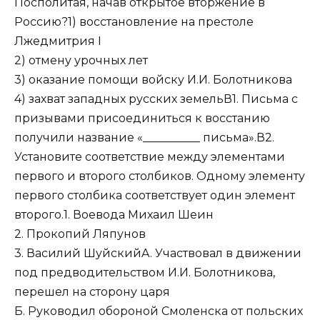
Посполитая, начав открытое вторжение в
Россию?1) восстановление на престоле
Лжедмитрия I
2) отмену урочных лет
3) оказание помощи войску И.И. Болотникова
4) захват западных русских земельВ1. Письма с
призывами присоединиться к восстанию
получили название «__________ письма».В2.
Установите соответствие между элементами
первого и второго столбиков. Одному элементу
первого столбика соответствует один элемент
второго.1. Воевода Михаил Шеин
2. Прокопий Ляпунов
3. Василий ШуйскийA. Участвовал в движении
под предводительством И.И. Болотникова,
перешел на сторону царя
Б. Руководил обороной Смоленска от польских