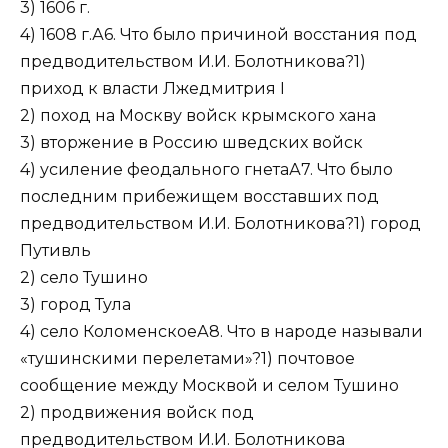
3) 1606 г.
4) 1608 г.А6. Что было причиной восстания под
предводительством И.И. Болотникова?1)
приход к власти Лжедмитрия I
2) поход на Москву войск крымского хана
3) вторжение в Россию шведских войск
4) усиление феодального гнетаА7. Что было
последним прибежищем восставших под
предводительством И.И. Болотникова?1) город
Путивль
2) село Тушино
3) город Тула
4) село КоломенскоеА8. Что в народе называли
«тушинскими перелетами»?1) почтовое
сообщение между Москвой и селом Тушино
2) продвижения войск под
предводительством И.И. Болотникова