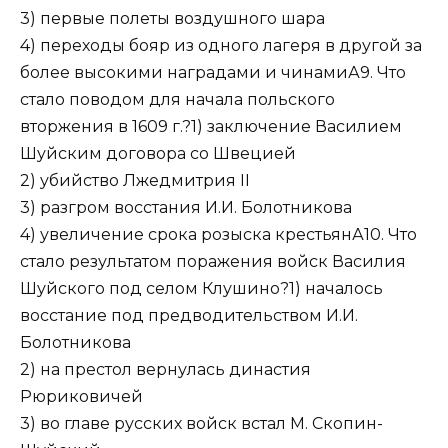
3) первые полеты воздушного шара
4) переходы бояр из одного лагеря в другой за
более высокими наградами и чинамиА9. Что
стало поводом для начала польского
вторжения в 1609 г.?1) заключение Василием
Шуйским договора со Швецией
2) убийство Лжедмитрия II
3) разгром восстания И.И. Болотникова
4) увеличение срока розыска крестьянА10. Что
стало результатом поражения войск Василия
Шуйского под селом Клушино?1) началось
восстание под предводительством И.И.
Болотникова
2) на престол вернулась династия
Рюриковичей
3) во главе русских войск встал М. Скопин-