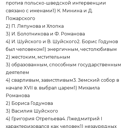
против польско-шведской интервенции
связано с именами1) К. Минина и Д.
Пожарского
2) П. Ляпунова и Хлопка
3) И. Болотникова и Ф. Романова
4) И. Шуйского и В. Шуйского2. Борис Годунов
был человеком1) энергичным, честолюбивым
2) жестоким, мстительным
3) образованным, способным государственным
деятелем
4) сварливым, завистливым3. Земский собор в
начале XVII в. выбрал царем1) Михаила
Романова
2) Бориса Годунова
3) Василия Шуйского
4) Григория Отрепьева4. Лжедмитрий I
характеризовался как человек1) незаурядных