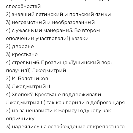
способностей
2) знавший латинский и польский языки
3) неграмотный и необразованный
4) с ужасными манерами5. Во втором
ополчении участвовали1) казаки
2) дворяне
3) крестьяне
4) стрельцы6. Прозвище «Тушинский вор»
получил1) Лжедмитрий I
2) И. Болотников
3) Лжедмитрий II
4) Хлопок7. Крестьяне поддерживали
Лжедмитрия I1) так как верили в доброго царя
2) из-за ненависти к Борису Годунову как
опричнику
3) надеялись на освобождение от крепостного