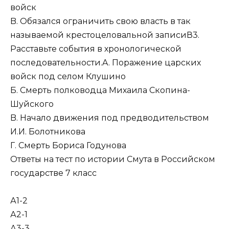
войск
B. Обязался ограничить свою власть в так
называемой крестоцеловальной записиВ3.
Расставьте события в хронологической
последовательности.A. Поражение царских
войск под селом Клушино
Б. Смерть полководца Михаила Скопина-
Шуйского
B. Начало движения под предводительством
И.И. Болотникова
Г. Смерть Бориса Годунова
Ответы на тест по истории Смута в Российском
государстве 7 класс
А1-2
А2-1
А3-3