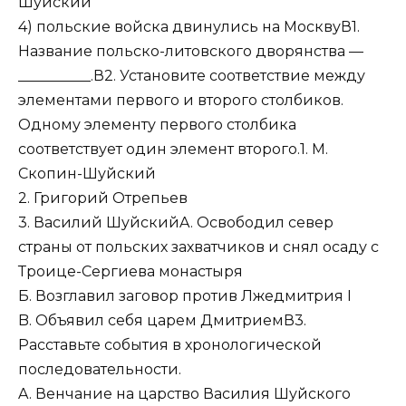
Шуйский
4) польские войска двинулись на МосквуВ1.
Название польско-литовского дворянства —
__________.В2. Установите соответствие между
элементами первого и второго столбиков.
Одному элементу первого столбика
соответствует один элемент второго.1. М.
Скопин-Шуйский
2. Григорий Отрепьев
3. Василий ШуйскийA. Освободил север
страны от польских захватчиков и снял осаду с
Троице-Сергиева монастыря
Б. Возглавил заговор против Лжедмитрия I
B. Объявил себя царем ДмитриемВ3.
Расставьте события в хронологической
последовательности.
A. Венчание на царство Василия Шуйского