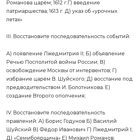
Романова царём; 1612 г.Г) введение
патриаршества; 1613 г. Д) указ об «урочных
летах»
III. Восстановите последовательность событий:
А) появление Лжедмитрия II; Б) объявление
Речью Посполитой войны России; В)
освобождение Москвы от интервентов; Г)
избрание царём В. Шуйского; Д) восстание под
предводительством И. Болотникова. Е)
создание Второго ополчения;
IV. Восстановите последовательность
правлений: А) Борис Годунов Б) Василий
Шуйский В) Фёдор Иванович Г) Лжедмитрий I;
Д) «Семибоярщина» Е) Михаил Романов.