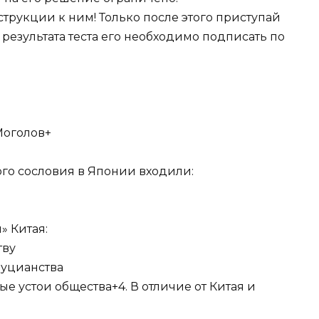
трукции к ним! Только после этого приступай
 результата теста его необходимо подписать по
Моголов+
ого сословия в Японии входили:
» Китая:
тву
фуцианства
е устои общества+4. В отличие от Китая и