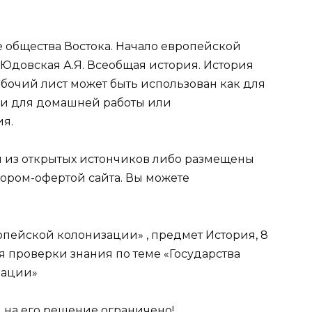
 общества Востока. Начало европейской
 Юдовская А.Я. Всеобщая история. История
Рабочий лист может быть использован как для
к и для домашней работы или
я.
ы из открытых истончиков либо размещены
вором-офертой сайта. Вы можете
ропейской колонизации» , предмет История, 8
я проверки знания по теме «Государства
зации»
мя на его решение ограничено!