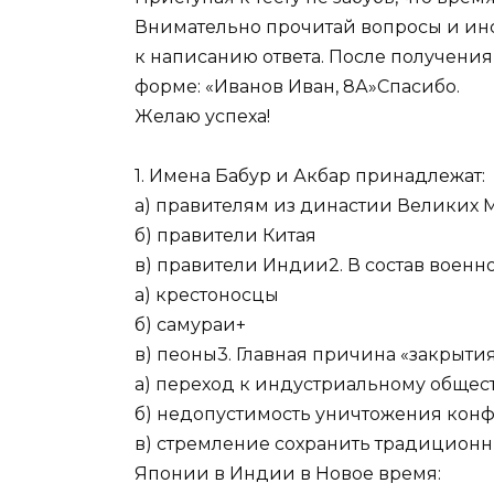
Внимательно прочитай вопросы и инс
к написанию ответа. После получения
форме: «Иванов Иван, 8А»Спасибо.
Желаю успеха!
1. Имена Бабур и Акбар принадлежат:
а) правителям из династии Великих 
б) правители Китая
в) правители Индии2. В состав военн
а) крестоносцы
б) самураи+
в) пеоны3. Главная причина «закрытия
а) переход к индустриальному общес
б) недопустимость уничтожения кон
в) стремление сохранить традиционны
Японии в Индии в Новое время: