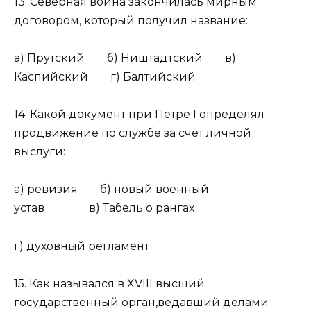
13. Северная война закончилась мирным
договором, который получил название:
а) Прутский б) Ништадтский в)
Каспийский г) Балтийский
14. Какой документ при Петре I определял
продвижение по службе за счёт личной
выслуги:
а) ревизия б) новый военный
устав в) Табель о рангах
г) духовный регламент
15. Как назывался в XVIII высший
государственный орган,ведавший делами