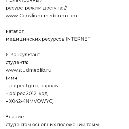
1. Электронный
ресурс: режим доступа: //
www. Consilium-medicum.com.
каталог
медицинских ресурсов INTERNET
6. Консультант
студента:
www.studmedlib.ru
(имя
– polpedtgma; пароль
– polped2012; код
– X042-4NMVQWYC)
Знание
студентом основных положений темы