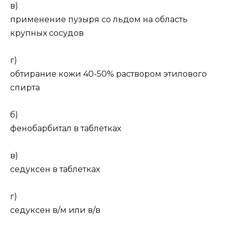
в)
применение пузыря со льдом на область
крупных сосудов
г)
обтирание кожи 40-50% раствором этилового
спирта
б)
фенобарбитал в таблетках
в)
седуксен в таблетках
г)
седуксен в/м или в/в