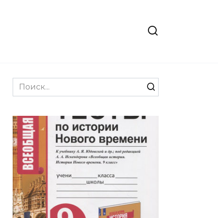
Search
for: