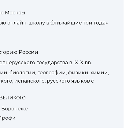
ью Москвы
ою онлайн-школу в ближайшие три года»
историю России
нерусского государства в IX-X вв.
рии, биологии, географии, физики, химии,
кого, испанского, русского языков с
 ВЕЛИКОГО
 в Воронеже
 Профи