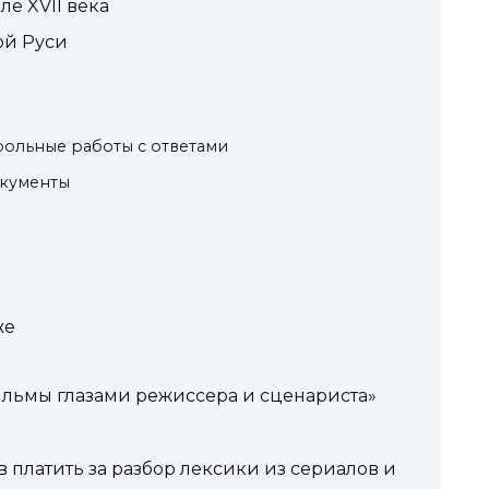
ле XVII века
ой Руси
трольные работы с ответами
окументы
же
льмы глазами режиссера и сценариста»
платить за разбор лексики из сериалов и