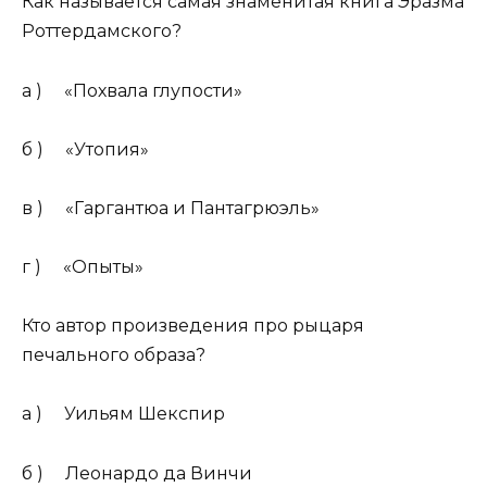
Как называется самая знаменитая книга Эразма
Роттердамского?
а ) «Похвала глупости»
б ) «Утопия»
в ) «Гаргантюа и Пантагрюэль»
г ) «Опыты»
Кто автор произведения про рыцаря
печального образа?
а ) Уильям Шекспир
б ) Леонардо да Винчи