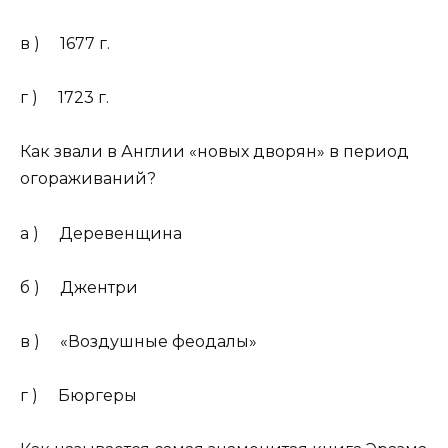
в ) 1677 г.
г ) 1723 г.
Как звали в Англии «новых дворян» в период
огораживаний?
а ) Деревенщина
б ) Джентри
в ) «Воздушные феодалы»
г ) Бюргеры