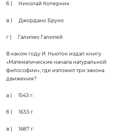
б ) Николай Коперник
в ) Джордано Бруно
г ) Галилео Галилей
В каком году И. Ньютон издал книгу
«Математические начала натуральной
философии», где изложил три закона
движения?
а ) 1543 г.
б ) 1633 г.
в ) 1687 г.