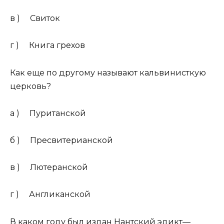
в ) Свиток
г ) Книга грехов
Как еще по другому называют кальвинисткую
церковь?
а ) Пуританской
б ) Пресвитерианской
в ) Лютеранской
г ) Англиканской
В каком году был издан Нантский эдикт—