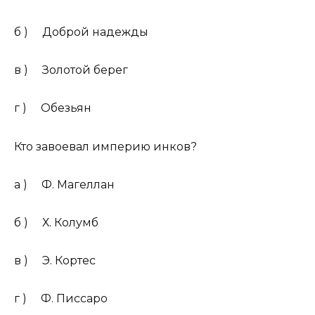
б ) Доброй надежды
в ) Золотой берег
г ) Обезьян
Кто завоевал империю инков?
а ) Ф. Магеллан
б ) Х. Колумб
в ) Э. Кортес
г ) Ф. Писсаро