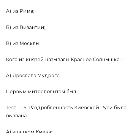
А) из Рима;
Б) из Византии;
В) из Москвы.
Кого из князей называли Красное Солнышко :
А) Ярослава Мудрого;
Первым митрополитом был :
Тест – 15. Раздробленность Киевской Руси была
вызвана :
А) упадком Киева;