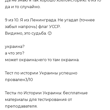
Да не знаю я так хорошо хохлоисторию. 6 из 10
да и то случайно.
9 из 10. Я из Ленинграда. Не угадал (точнее
забыл напрочь) флаг УССР.
Видимо, это судьба. 🙂
украина?
а что это?
может окраина,чего то там окраина.
Тест по истории Украины успешно
провален3/10
Тесты по Истории Украины: бесплатные
материалы для тестирования от
преподавателя.