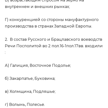
В) возрастающим спросом на зерно на
внутреннем и внешних рынках;
Г) конкуренцией со стороны мануфактурного
производства в странах Западной Европы.
2. В состав Русского и Брацлавского воеводств
Речи Посполитой во 2 пол.16-1пол.17вв. входили
:
А) Галиция, Восточное Подолье;
б) Закарпатье, Буковина;
в) Холмщина, Подляшье;
г) Волынь, Полесье.