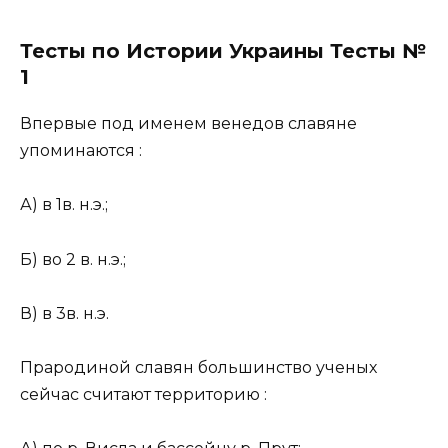
Тесты по Истории Украины Тесты №
1
Впервые под именем венедов славяне
упоминаются :
А) в 1в. н.э.;
Б) во 2 в. н.э.;
В) в 3в. н.э.
Прародиной славян большинство ученых
сейчас считают территорию :