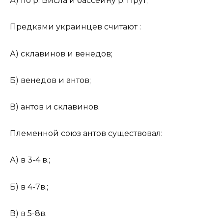
А) по р. Висла и бассейну р. Прут;
Предками украинцев считают :
А) склавинов и венедов;
Б) венедов и антов;
В) антов и склавинов.
Племенной союз антов существовал:
А) в 3-4 в.;
Б) в 4-7в.;
В) в 5-8в.