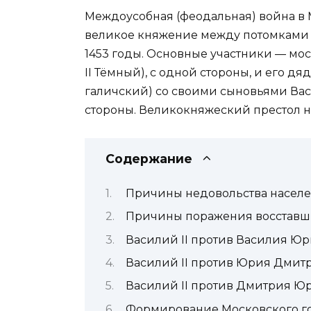
Междоусобная (феодальная) война в 
великое княжение между потомками 
1453 годы. Основные участники — мо
II Тёмный), с одной стороны, и его 
галичский) со своими сыновьями Ва
стороны. Великокняжеский престол не
Содержание
Причины недовольства насел
Причины поражения восставш
Василий II против Василия Юр
Василий II против Юрия Дмитр
Василий II против Дмитрия Юр
Формирование Московского го