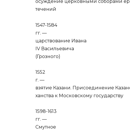
осуждение церковными соборами ер
течений
1547-1584
гг. —
царствование Ивана
IV Васильевича
(Грозного)
1552
г. —
взятие Казани. Присоединение Казан
ханства к Московскому государству
1598-1613
гг. —
Смутное