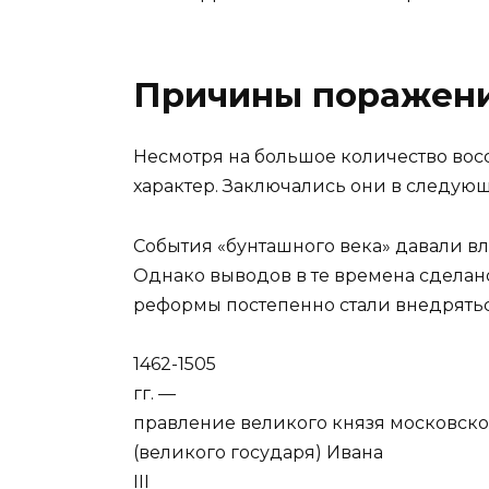
Причины поражени
Несмотря на большое количество во
характер. Заключались они в следую
События «бунташного века» давали вл
Однако выводов в те времена сделано
реформы постепенно стали внедрятьс
1462-1505
гг. —
правление великого князя московско
(великого государя) Ивана
III