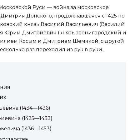
Московской Руси — война за московское
Дмитрия Донского, продолжавшаяся с 1425 по
сковский князь Василий Васильевич (Василий
дядя Юрий Дмитриевич (князь звенигородский и
силием Косым и Дмитрием Шемякой, с другой
сколько раз переходил из рук в руки.
ения
их
ьевича (1434—1436)
иевича (1425—1433)
ьевича (1436—1453)
сударства