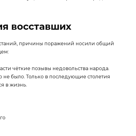
я восставших
сстаний, причины поражений носили общий
щем:
асти чёткие позывы недовольства народа.
 не было. Только в последующие столетия
я в жизнь.
го