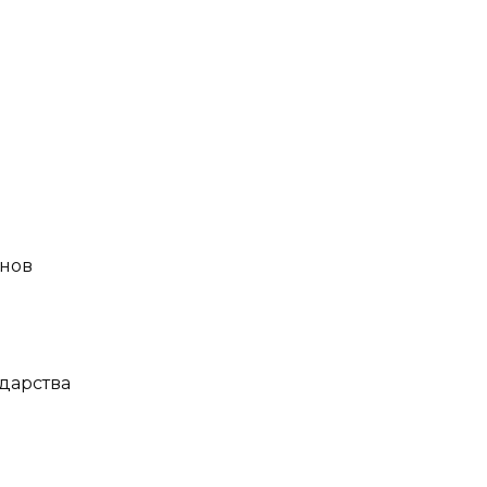
онов
дарства