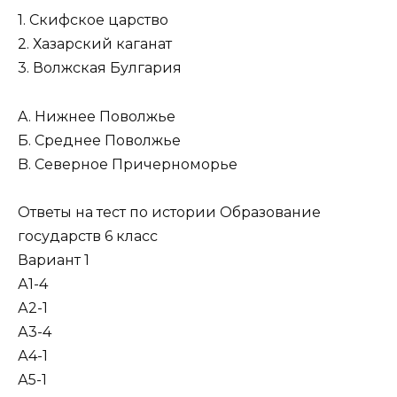
1. Скифское царство
2. Хазарский каганат
3. Волжская Булгария
A. Нижнее Поволжье
Б. Среднее Поволжье
B. Северное Причерноморье
Ответы на тест по истории Образование
государств 6 класс
Вариант 1
А1-4
А2-1
А3-4
А4-1
А5-1