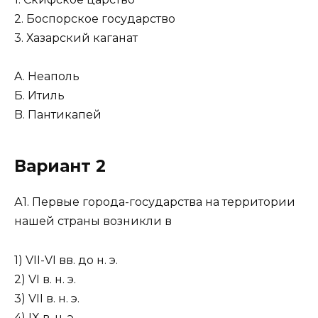
2. Боспорское государство
3. Хазарский каганат
A. Неаполь
Б. Итиль
B. Пантикапей
Вариант 2
А1. Первые города-государства на территории
нашей страны возникли в
1) VII-VІ вв. до н. э.
2) VI в. н. э.
3) VII в. н. э.
4) IX в. н. э.