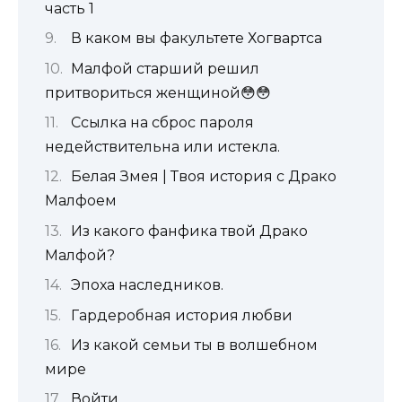
часть 1
В каком вы факультете Хогвартса
Малфой старший решил
притвориться женщиной😳😳
Ссылка на сброс пароля
недействительна или истекла.
Белая Змея | Твоя история с Драко
Малфоем
Из какого фанфика твой Драко
Малфой?
Эпоха наследников.
Гардеробная история любви
Из какой семьи ты в волшебном
мире
Войти