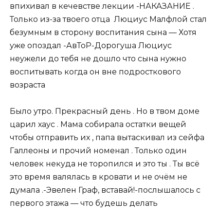
впихивал в кечевстве лекции -НАКАЗАНИЕ .
Только из-за твоего отца Люциус Малфлой стал
безумным в сторону воспитания сына — Хотя
уже опоздал -АвТоР-Дорогуша Люциус
неужели до тебя не дошло что сына нужно
воспитывать когда он вне подросткового
возраста
Было утро. Прекрасный день . Но в твом доме
царил хаус . Мама собирала остатки вещей
чтобы отправить их , папа вытаскивал из сейфа
Галлеоны и прочий номенал . Только один
человек некуда не торопился и это ты . Ты всё
это время валялась в кровати и не очём не
думала .-Эвелен Граф, вставай!-послышалось с
первого этажа — что будешь делать