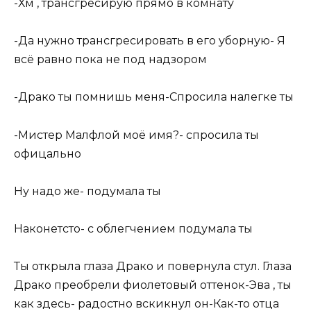
-Хм , трансгресирую прямо в комнату
-Да нужно трансгресировать в его уборную- Я
всё равно пока не под надзором
-Драко ты помнишь меня-Спросила налегке ты
-Мистер Малфлой моё имя?- спросила ты
офицально
Ну надо же- подумала ты
Наконетсто- с облегчением подумала ты
Ты открыла глаза Драко и повернула стул. Глаза
Драко преобрели фиолетовый оттенок-Эва , ты
как здесь- радостно вскикнул он-Как-то отца