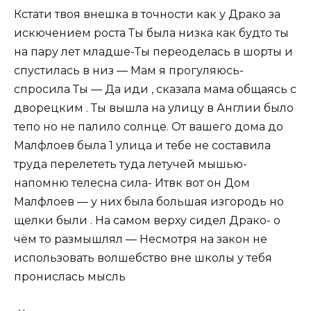
Кстати твоя внешка в точности как у Драко за
искючением роста Ты была низка как будто ты
на пару лет младше-Ты переоделась в шорты и
спустилась в низ — Мам я прогуляюсь-
спросила Ты — Да иди , сказала мама общаясь с
дворецким . Ты вышла на улицу в Англии было
тепо но не палило солнце. От вашего дома до
Малфлоев была 1 улица и тебе не составила
труда перелететь туда летучей мышью-
напомню телесна сила- Итвк вот он Дом
Малфлоев — у них была большая изгородь но
щелки были . На самом верху сидел Драко- о
чём то размышлял — Несмотря на закон не
использовать волшебство вне школы у тебя
пронислась мысль