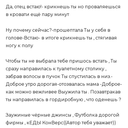
Да, отец встаю!- крикнешь ты но проваляешься
в кровати ещё пару минут
Ну почему сейчас?-прошептала Ты у себя в
голове-Встаю- в итоге крикнешь ты , стягивая
ногу к полу
Чтобы ты не выбрала тебе пришось встать , Ты
сразу направилась к туалетному столику ,
забрав волосы в пучок Ты спустилась в низ.-
Доброе утро дорогая-отозвалась мама -Доброе-
как можно вежливее Выужила ты . Позавтракав
ты направилась в гордиробную , что оденешь ?
Заужиные чёрные джинсы , Футболка дорогой
фирмы , кЕДЫ КонВерс((Автор тебя уважает))