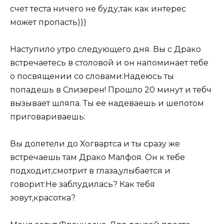
счет теста ничего не буду,так как интерес
может пропасть)))
Наступило утро следующего дня. Вы с Драко
встречаетесь в столовой и он напоминает тебе
о посвящении со словами:Надеюсь ты
попадешь в Слизерен! Прошло 20 минут и тебч
вызывает шляпа. Ты ее надеваешь и шепотом
приговариваешь:
Вы долетели до Хогвартса и ты сразу же
встречаешь там Драко Малфоя. Он к тебе
подходит,смотрит в глаза,улыбается и
говорит:Не заблудилась? Как тебя
зовут,красотка?