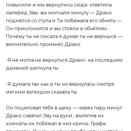
повысили и мы вернулись сюда- ответила
наперёд Эва- вы молчали минуту — Драко
поднялся со стула и Ты побежала его обнять —
Он приклонился и вы стояли в обьятиях-
Почему ты не писала я думал ты не верншся —
волнительно произнёс Драко
-Я не могла не вернуться Драко- на последнем
дыханий шепнула ты
-Я думала так как и ты но вернулась-смотря
мягким взгялдом сказала ты
Он поцеловал тебя в щёку — через пару минут
Драко схватил Эву на руки , вылетив из
комнаты он побежал в низ крича- Графы