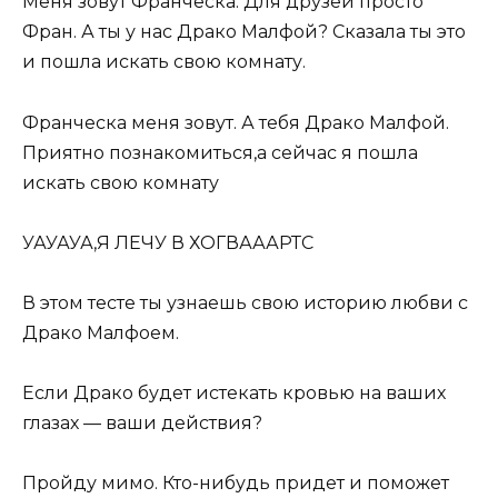
Меня зовут Франческа. Для друзей просто
Фран. А ты у нас Драко Малфой? Сказала ты это
и пошла искать свою комнату.
Франческа меня зовут. А тебя Драко Малфой.
Приятно познакомиться,а сейчас я пошла
искать свою комнату
УАУАУА,Я ЛЕЧУ В ХОГВАААРТС
В этом тесте ты узнаешь свою историю любви с
Драко Малфоем.
Если Драко будет истекать кровью на ваших
глазах — ваши действия?
Пройду мимо. Кто-нибудь придет и поможет