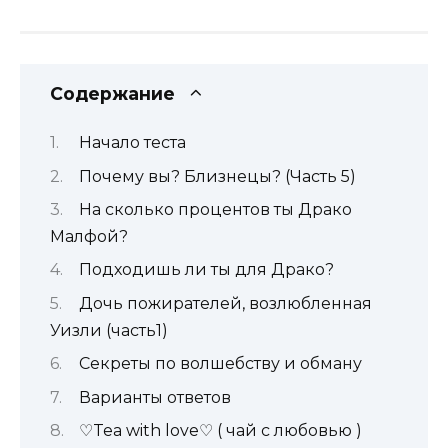
Содержание
Начало теста
Почему вы? Близнецы? (Часть 5)
На сколько процентов ты Драко
Малфой?
Подходишь ли ты для Драко?
Дочь пожирателей, возлюбленная
Уизли (часть1)
Секреты по волшебству и обману
Варианты ответов
♡Tea with love♡ ( чай с любовью )