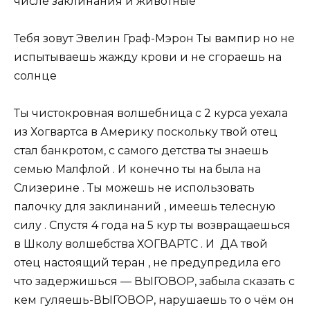
числе заклинания и животные
Тебя зовут Эвелин Граф-Мэрон Ты вампир но не
испытываешь жажду крови и не сгораешь на
солнце
Ты чистокровная волшебница c 2 курса уехала
из Хогвартса в Америку поскольку твой отец
стал банкротом, с самого детства ты знаешь
семью Малфлой . И конечно ты на была на
Слизерине . Ты можешь не использовать
палочку для заклинаний , имеешь телесную
силу . Спустя 4 года на 5 кур ты возвращаешься
в Школу волшебства ХОГВАРТС . И ДА твой
отец настоящий теран , не предупредила его
что задержишься — ВЫГОВОР, забыла сказать с
кем гуляешь-ВЫГОВОР, нарушаешь то о чём он