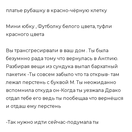
платье рубашку в красно-чёрную клетку
Мини юбку , Футболку белого цвета, туфли
красного цвета
Вы трансгресирвали в ваш дом . Ты была
безумнно рада тому что вернулась в Англию.
Разбирая вещи из сундука выпал бархатный
пакетик -Ты совсем забыло что та открыв- там
лежал перстень с буквой М. Ты неожиданно
вспомнила откуда он-Когда ты уезжала Драко
отдал тебе его ведь ты пообещаа что вернёшся
и отдаш ему перстень
-Так нужно идти сейчас-подумала ты