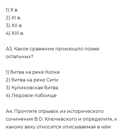
1) Х в.
2) XI в.
3) XII в.
4) XIII в.
А3. Какое сражение произошло позже
остальных?
1) битва на реке Колке
2) битва на реке Сити
3) Куликовская битва
4) Ледовое побоище
А4. Прочтите отрывок из исторического
сочинения В.О. Ключевского и определите, к
какому веку относится описываемая в нём