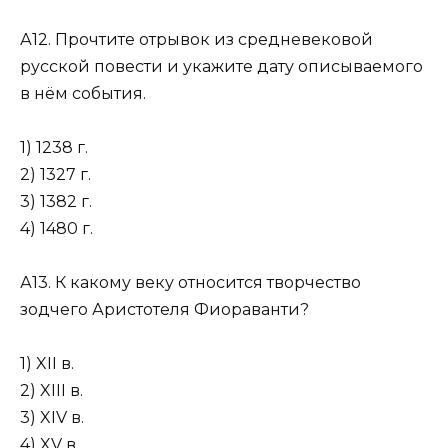
А12. Прочтите отрывок из средневековой
русской повести и укажите дату описываемого
в нём события.
1) 1238 г.
2) 1327 г.
3) 1382 г.
4) 1480 г.
А13. К какому веку относится творчество
зодчего Аристотеля Фиора­ванти?
1) XII в.
2) XIII в.
3) XIV в.
4) XV в.