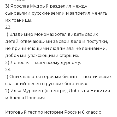
3) Ярослав Мудрый разделил между
сыновьями русские земли и за­претил менять
их границы.
23.
1) Владимир Мономах хотел видеть своих
детей: отвечающими за свои дела и поступки,
не причиняющими людям зла; не ленивыми,
добрыми, уважающими старших.
2) Леность — мать всему дурному.
24.
1) Они являются героями былин — поэтических
сказаний-песен о рус­ских богатырях.
2) Илья Муромец (в центре), Добрыня Никитич
и Алёша Попович.­
Итоговый тест по истории России 6 класс с