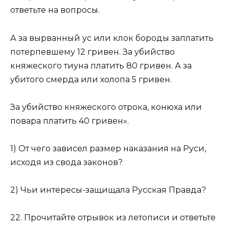
ответьте на вопросы.
А за вырванный ус или клок бороды заплатить
потерпев­шему 12 гривен. За убийство
княжеского тиуна платить 80 гривен. А за
убитого смерда или холопа 5 гривен.
За убийство княжеского отрока, конюха или
повара пла­тить 40 гривен».
1) От чего зависел размер наказания на Руси,
исходя из сво­да законов?
2) Чьи интересы-защищала Русская Правда?
22. Прочитайте отрывок из летописи и ответьте