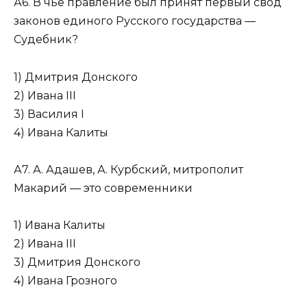
А6. В чьё правление был принят первый свод
законов единого Русско­го государства —
Судебник?
1) Дмитрия Донского
2) Ивана III
3) Василия I
4) Ивана Калиты
А7. А. Адашев, А. Курбский, митрополит
Макарий — это современники
1) Ивана Калиты
2) Ивана III
3) Дмитрия Донского
4) Ивана Грозного