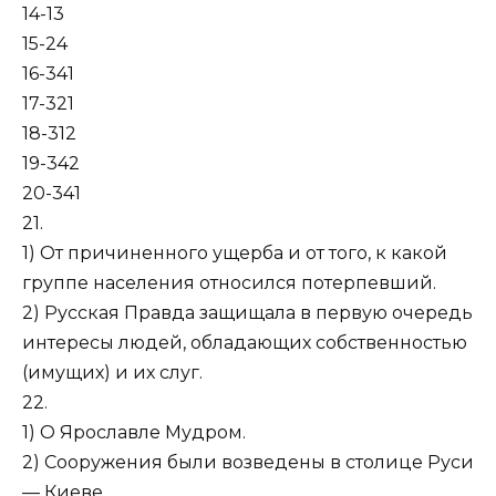
14-13
15-24
16-341
17-321
18-312
19-342
20-341
21.
1) От причиненного ущерба и от того, к какой
группе населения отно­сился потерпевший.
2) Русская Правда защищала в первую очередь
интересы людей, об­ладающих собственностью
(имущих) и их слуг.
22.
1) О Ярославле Мудром.
2) Сооружения были возведены в столице Руси
— Киеве.