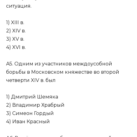
ситуация.
1) XIII в.
2) XIV в.
3) XV в.
4) XVI в.
A5. Одним из участников междоусобной
борьбы в Московском кня­жестве во второй
четверти XIV в. был
1) Дмитрий Шемяка
2) Владимир Храбрый
3) Симеон Гордый
4) Иван Красный