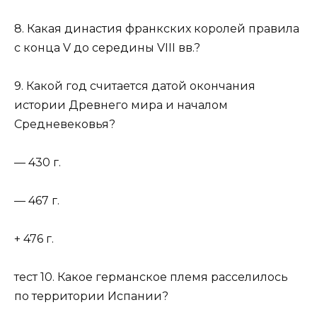
8. Какая династия франкских королей правила
с конца V до середины VIII вв.?
9. Какой год считается датой окончания
истории Древнего мира и началом
Средневековья?
— 430 г.
— 467 г.
+ 476 г.
тест 10. Какое германское племя расселилось
по территории Испании?