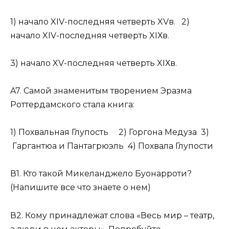
1) начало XIV-последняя четверть XVв. 2)
начало XIV-последняя четверть XIХв.
3) начало XV-последняя четверть XIХв.
A7. Самой знаменитым творением Эразма
Роттердамского стала книга:
1) Похвальная Глупость 2) Горгона Медуза 3)
Гаргантюа и Пантагрюэль 4) Похвала Глупости
В1. Кто такой Микеланджело Буонарроти?
(Напишите все что знаете о нем)
В2. Кому принадлежат слова «Весь мир – театр,