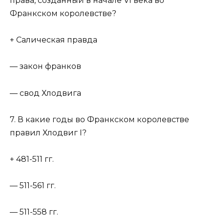
права, созданный в начале VI века во
Франкском королевстве?
+ Салическая правда
— закон франков
— свод Хлодвига
7. В какие годы во Франкском королевстве
правил Хлодвиг I?
+ 481-511 гг.
— 511-561 гг.
— 511-558 гг.