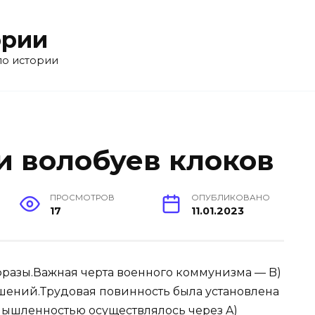
ории
по истории
и волобуев клоков
ПРОСМОТРОВ
ОПУБЛИКОВАНО
17
11.01.2023
разы.Важная черта военного коммунизма — B)
шений.Трудовая повинность была установлена
мышленностью осуществлялось через A)