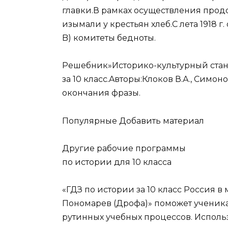
главки.В рамках осуществления прод
изымали у крестьян хлеб.С лета 1918 
B) комитеты бедноты.
Решебник»Историко-культурный станд
за 10 класс.Aвторы:Клоков В.А., Симо
окончания фразы.
Популярные Добавить материал
Другие рабочие программы
по истории для 10 класса
«ГДЗ по истории за 10 класс Россия в
Пономарев (Дрофа)» поможет ученик
рутинных учебных процессов. Использ