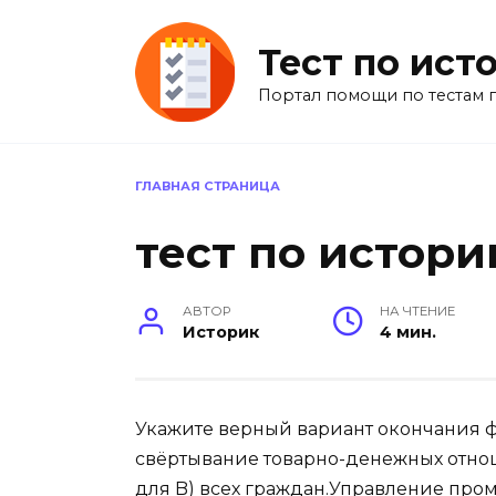
Перейти
к
Тест по ист
содержанию
Портал помощи по тестам 
ГЛАВНАЯ СТРАНИЦА
тест по истори
АВТОР
НА ЧТЕНИЕ
Историк
4 мин.
Укажите верный вариант окончания ф
свёртывание товарно-денежных отно
для B) всех граждан.Управление про