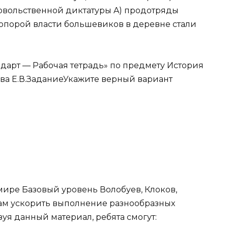
овольственной диктатуры A) продотряды
г. опорой власти большевиков в деревне стали
арт — Рабочая тетрадь» по предмету История
нова Е.В.ЗаданиеУкажите верный вариант
 мире Базовый уровень Волобуев, Клоков,
ам ускорить выполнение разнообразных
уя данный материал, ребята смогут: