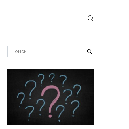
Search
for: