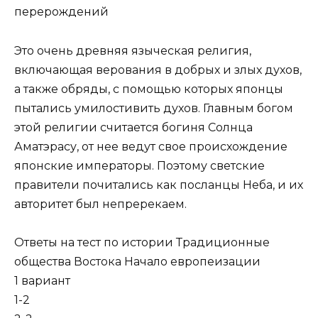
перерождений
Это очень древняя языческая религия,
включающая верова­ния в добрых и злых духов,
а также обряды, с помощью ко­торых японцы
пытались умилостивить духов. Главным богом
этой религии считается богиня Солнца
Аматэрасу, от нее ведут свое происхождение
японские императоры. Поэтому светские
правители почитались как посланцы Неба, и их
ав­торитет был непререкаем.
Ответы на тест по истории Традиционные
общества Востока Начало европеизации
1 вариант
1-2