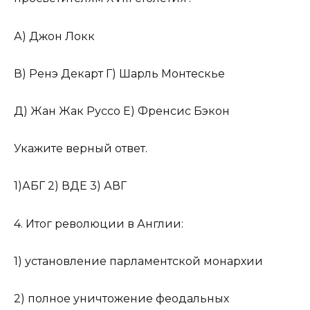
А) Джон Локк
В) Ренэ Декарт Г) Шарль Монтескье
Д) Жан Жак Руссо Е) Френсис Бэкон
Укажите верный ответ.
1)АБГ 2) ВДЕ 3) АВГ
4. Итог революции в Англии:
1) установление парламентской монархии
2) полное уничтожение феодальных