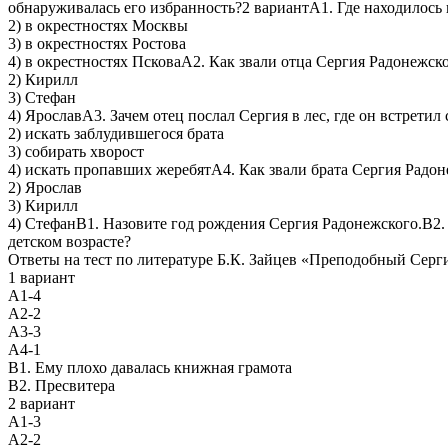
обнаруживалась его избранность?2 вариантА1. Где находилось
2) в окрестностях Москвы
3) в окрестностях Ростова
4) в окрестностях ПсковаА2. Как звали отца Сергия Радонежск
2) Кирилл
3) Стефан
4) ЯрославА3. Зачем отец послал Сергия в лес, где он встретил
2) искать заблудившегося брата
3) собирать хворост
4) искать пропавших жеребятА4. Как звали брата Сергия Радо
2) Ярослав
3) Кирилл
4) СтефанВ1. Назовите год рождения Сергия Радонежского.В2.
детском возрасте?
Ответы на тест по литературе Б.К. Зайцев «Преподобный Серг
1 вариант
А1-4
А2-2
А3-3
А4-1
В1. Ему плохо давалась книжная грамота
В2. Пресвитера
2 вариант
А1-3
А2-2