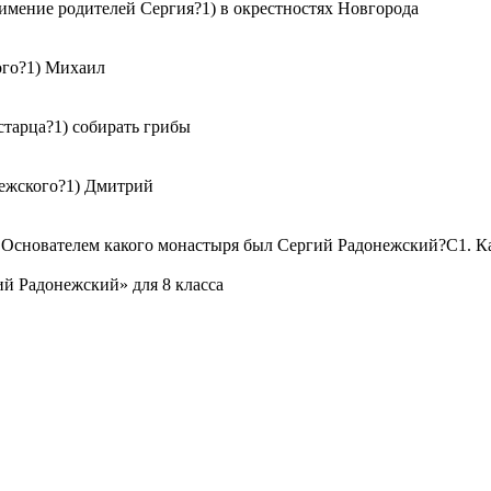
 имение родителей Сергия?1) в окрестностях Новгорода
ого?1) Михаил
 старца?1) собирать грибы
нежского?1) Дмитрий
 Основателем какого монастыря был Сергий Радо­нежский?С1. К
ий Радонежский» для 8 класса