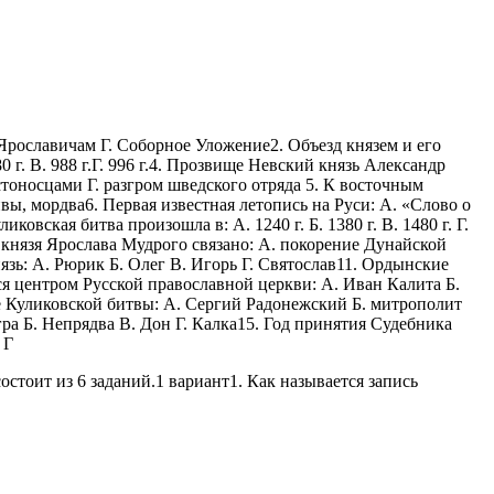
 Ярославичам Г. Соборное Уложение2. Объезд князем и его
0 г. В. 988 г.Г. 996 г.4. Прозвище Невский князь Александр
стоносцами Г. разгром шведского отряда 5. К восточным
ивы, мордва6. Первая известная летопись на Руси: А. «Слово о
ская битва произошла в: А. 1240 г. Б. 1380 г. В. 1480 г. Г.
м князя Ярослава Мудрого связано: А. покорение Дунайской
язь: А. Рюрик Б. Олег В. Игорь Г. Святослав11. Ордынские
ся центром Русской православной церкви: А. Иван Калита Б.
 Куликовской битвы: А. Сергий Радонежский Б. митрополит
гра Б. Непрядва В. Дон Г. Калка15. Год принятия Судебника
 Г
стоит из 6 заданий.1 вариант1. Как называется запись