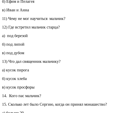
б) Ефим и Пелагея
в) Иван и Анна
11) Чему не мог научиться мальчик?
12) Где встретил мальчик старца?
а) под березой
б) под липой
в) под дубом
13) Что дал священник мальчику?
а) кусок пирога
б) кусок хлеба
в) кусок просфоры
14. Кого пас мальчик?
15. Сколько лет было Сергию, когда он принял монашество?
а) больше 20