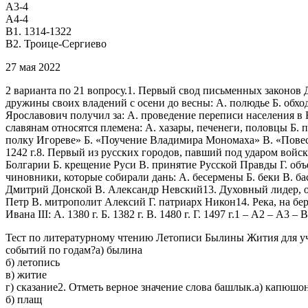
А3-4
А4-4
В1. 1314-1322
В2. Троице-Сергиево
27 мая 2022
2 варианта по 21 вопросу.1. Первый свод письменных законов 
дружины своих владений с осени до весны: А. полюдье Б. обход В
Ярославович получил за: А. проведение переписи населения в 
славянам относятся племена: А. хазары, печенеги, половцы Б. п
полку Игореве» Б. «Поучение Владимира Мономаха» В. «Повесть 
1242 г.8. Первый из русских городов, павший под ударом войс
Болгарии Б. крещение Руси В. принятие Русской Правды Г. объ
чиновники, которые собирали дань: А. бесермены Б. беки В. ба
Дмитрий Донской В. Александр Невский13. Духовный лидер, о
Петр В. митрополит Алексий Г. патриарх Никон14. Река, на бер
Ивана III: А. 1380 г. Б. 1382 г. В. 1480 г. Г. 1497 г.1 – А2 – А3 
Тест по литературному чтению Летописи Былины Жития для учащ
событий по годам?а) былина
б) летопись
в) житие
г) сказание2. Отметь верное значение слова башлык.а) капюшо
б) плащ