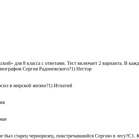
ий» для 8 класса с ответами. Тест включает 2 варианта. В кажд
 биографом Сергия Радонежского?1) Нестор
сил в мирской жизни?1) Игнатий
ия
мае
ане был старец черноризец, повстречавший­ся Сергию в лесу?С1.