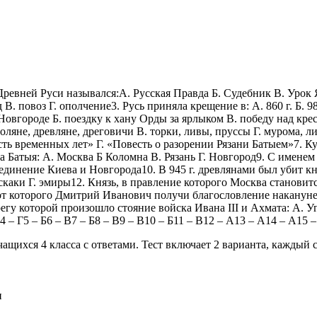
Древней Руси назывался:А. Русская Правда Б. Судебник В. Урок
. повоз Г. ополчение3. Русь приняла крещение в: А. 860 г. Б. 98
Новгороде Б. поездку к хану Орды за ярлыком В. победу над кре
оляне, древляне, дреговичи В. торки, ливы, пруссы Г. мурома, л
временных лет» Г. «Повесть о разорении Рязани Батыем»7. Куликов
ка Батыя: А. Москва Б Коломна В. Рязань Г. Новгород9. С имене
единение Киева и Новгорода10. В 945 г. древлянами был убит кн
скаки Г. эмиры12. Князь, в правление которого Москва становит
т которого Дмитрий Иванович получи благословление накануне
егу которой произошло стояние войска Ивана III и Ахмата: А. У
– В4 – Г5 – Б6 – В7 – Б8 – В9 – В10 – Б11 – В12 – А13 – А14 – А15 –
ихся 4 класса с ответами. Тест включает 2 варианта, каждый со
н