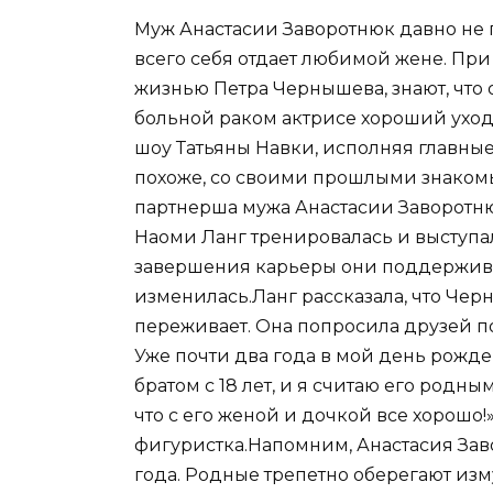
Муж Анастасии Заворотнюк давно не п
всего себя отдает любимой жене. При
жизнью Петра Чернышева, знают, что о
больной раком актрисе хороший уход.
шоу Татьяны Навки, исполняя главные
похоже, со своими прошлыми знаком
партнерша мужа Анастасии Заворотн
Наоми Ланг тренировалась и выступа
завершения карьеры они поддержива
изменилась.Ланг рассказала, что Чер
переживает. Она попросила друзей по
Уже почти два года в мой день рожде
братом с 18 лет, и я считаю его родны
что с его женой и дочкой все хорошо!
фигуристка.Напомним, Анастасия Заво
года. Родные трепетно оберегают из