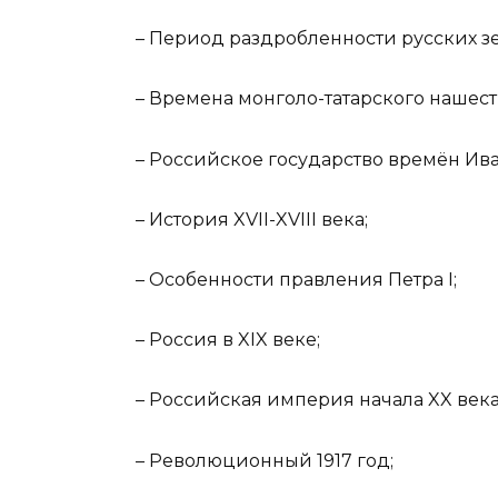
– Период раздробленности русских з
– Времена монголо-татарского нашест
– Российское государство времён Ива
– История XVII-XVIII века;
– Особенности правления Петра I;
– Россия в XIX веке;
– Российская империя начала XX века
– Революционный 1917 год;