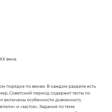
XX века;
ом порядке по векам. В каждом разделе есть
имер, Советский период содержит тесты по
ел включены особенности довоенного,
епели» и «застоя». Задания по теме