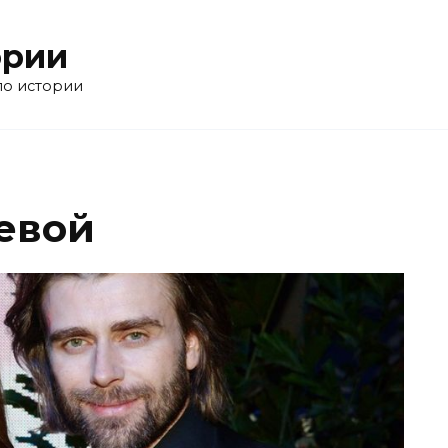
ории
по истории
евой