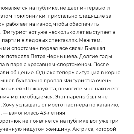
оявляется на публике, не дает интервью и
 этом поклонники, пристально следящие за
н работает на износ, чтобы обеспечить
 Фигурист вот уже несколько лет выступает в
 партии в ледовых спектаклях. Меж тем,
ыми спортсмен порвал все связи.Бывшая
юк потеряла Петра Чернышева. Долгие годы
ла в паре с красавцем-спортсменом. После
ли общение. Однако теперь ситуация в корне
нышев буквально пропал. Фигуристка очень
мочь ей.»Пожалуйста, помогите мне найти его!
ния мы не общаемся. Этот парень был мне
м. Хочу услышать от моего партнера по катанию,
», — взмолилась 43-летняя
ротнюк не появляется на публике вот уже три
мученную недугом женщину. Актриса, которой