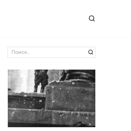
Search
for: