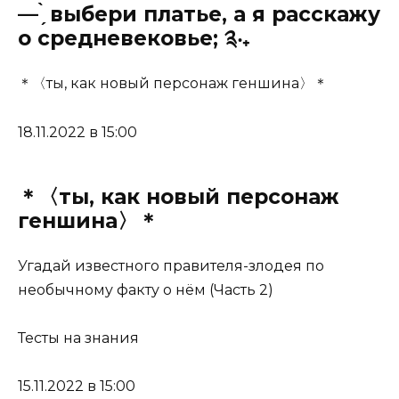
— ̗̀ выбери платье, а я расскажу
о средневековье; ༉‧₊
＊〈ты, как новый персонаж геншина〉＊
18.11.2022 в 15:00
＊〈ты, как новый персонаж
геншина〉＊
Угадай известного правителя-злодея по
необычному факту о нём (Часть 2)
Тесты на знания
15.11.2022 в 15:00