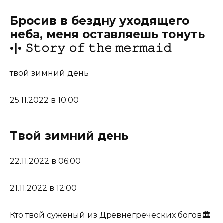
Бросив в бездну уходящего
неба, меня оставляешь тонуть
•|• 𝚂𝚝𝚘𝚛𝚢 𝚘𝚏 𝚝𝚑𝚎 𝚖𝚎𝚛𝚖𝚊𝚒𝚍
твой зимний день
25.11.2022 в 10:00
Твой зимний день
22.11.2022 в 06:00
21.11.2022 в 12:00
Кто твой суженый из Древнегреческих богов🏛