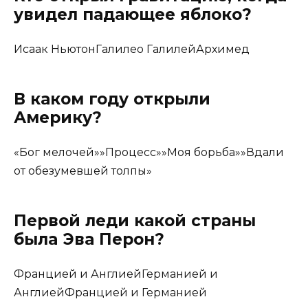
увидел падающее яблоко?
Исаак НьютонГалилео ГалилейАрхимед
В каком году открыли
Америку?
«Бог мелочей»»Процесс»»Моя борьба»»Вдали
от обезумевшей толпы»
Первой леди какой страны
была Эва Перон?
Францией и АнглиейГерманией и
АнглиейФранцией и Германией