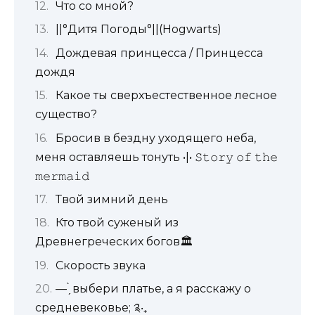
Что со мной?
||°Дитя Погоды°||(Hogwarts)
Дождевая принцесса / Принцесса
дождя
Какое ты сверхъестественное лесное
существо?
Бросив в бездну уходящего неба,
меня оставляешь тонуть •|• 𝚂𝚝𝚘𝚛𝚢 𝚘𝚏 𝚝𝚑𝚎
𝚖𝚎𝚛𝚖𝚊𝚒𝚍
Твой зимний день
Кто твой суженый из
Древнегреческих богов🏛
Скорость звука
— ̗̀ выбери платье, а я расскажу о
средневековье; ༉‧₊