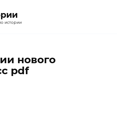
ории
по истории
рии нового
с pdf