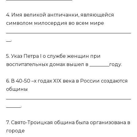
4. Имя великой англичанки, являющейся
символом милосердия во всем мире
___________________________________________________
__.
5. Указ Петра I о службе женщин при
воспитательных домах вышел в ________году.
6. В 40-50 –х годах XIX века в России создаются
общины
___________________________________________________
______.
7. Свято-Троицкая община была организована в
городе