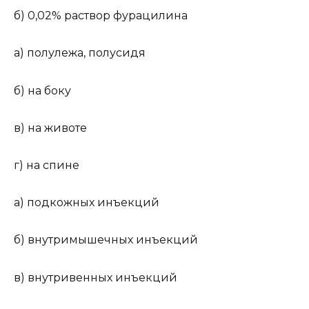
б) 0,02% раствор фурацилина
а) полулежа, полусидя
б) на боку
в) на животе
г) на спине
а) подкожных инъекций
б) внутримышечных инъекций
в) внутривенных инъекций