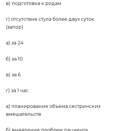
в) подготовка к родам
г) отсутствие стула более двух суток
(запор)
а) за 24
б) за 10
в) за 6
г) за 1 час
а) планирование объема сестринских
вмешательств
б) выявление проблем пациента