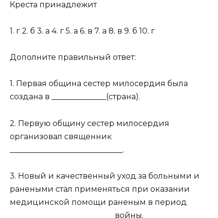
Креста принадлежит
1. г 2. б 3. а 4. г 5. а 6. в 7. а 8. в 9. б 10. г
Дополните правильный ответ:
1. Первая община сестер милосердия была
создана в ______________(страна).
2. Первую общину сестер милосердия
организовал священник
_____________________________.
3. Новый и качественный уход за больными и
ранеными стал применяться при оказании
медицинской помощи раненым в период
___________________________войны.