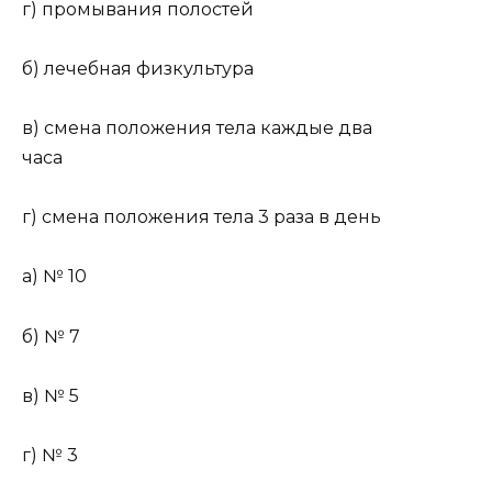
г) промывания полостей
б) лечебная физкультура
в) смена положения тела каждые два
часа
г) смена положения тела 3 раза в день
а) № 10
б) № 7
в) № 5
г) № 3