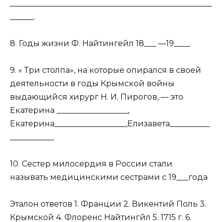
___________________________________________________
______.
8. Годы жизни Ф. Найтингейл 18___ —19____.
9. « Три столпа», на которые опирался в своей
деятельности в годы Крымской войны
выдающийся хирург Н. И. Пирогов, — это
Екатерина __________________,
Екатерина__________________,Елизавета__________
___________.
10. Сестер милосердия в России стали
называть медицинскими сестрами с 19___года
Эталон ответов 1. Франции 2. Викентий Поль 3.
Крымской 4. Флоренс Найтингйл 5. 1715 г. 6.