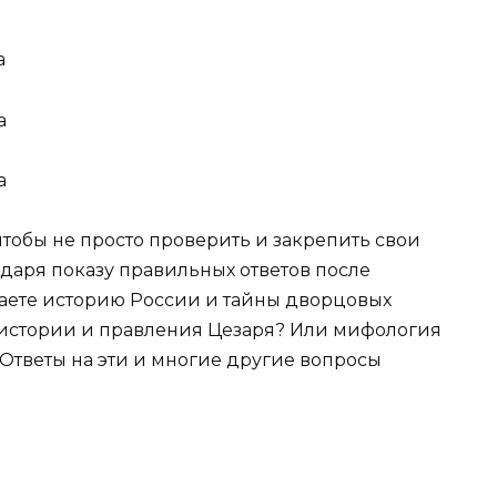
а
а
а
чтобы не просто проверить и закрепить свои
годаря показу правильных ответов после
наете историю России и тайны дворцовых
 истории и правления Цезаря? Или мифология
Ответы на эти и многие другие вопросы