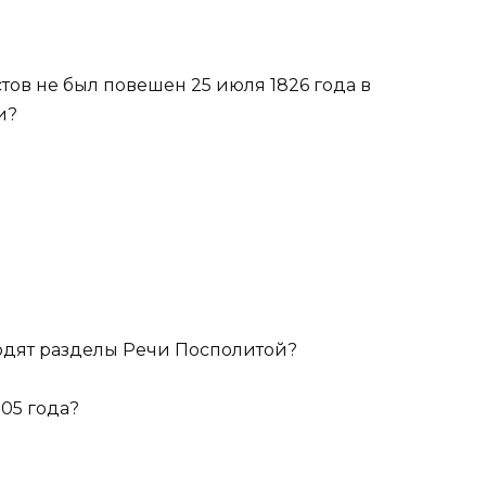
ов не был повешен 25 июля 1826 года в
и?
одят разделы Речи Посполитой?
905 года?