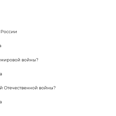
 России
а
й мировой войны?
а
ой Отечественной войны?
а