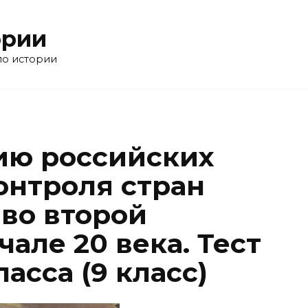
ории
по истории
ию российских
онтроля стран
во второй
чале 20 века. Тест
асса (9 класс)