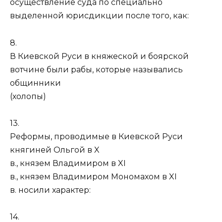
осуществление суда по специально
выделенной юрисдикции после того, как:
8.
В Киевской Руси в княжеской и боярской
вотчине были рабы, которые назывались
общинники
(холопы)
13.
Реформы, проводимые в Киевской Руси
княгиней Ольгой в X
в., князем Владимиром в XI
в., князем Владимиром Мономахом в XI
в. носили характер:
14.