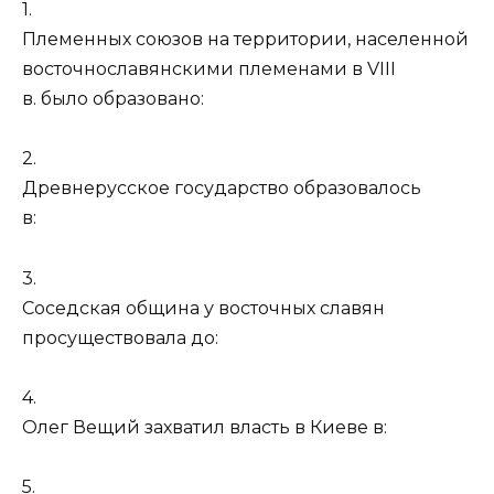
1.
Племенных союзов на территории, населенной
восточнославянскими племенами в VIII
в. было образовано:
2.
Древнерусское государство образовалось
в:
3.
Соседская община у восточных славян
просуществовала до:
4.
Олег Вещий захватил власть в Киеве в:
5.