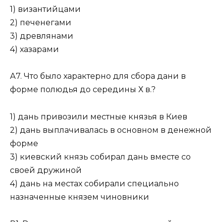
1) византийцами
2) печенегами
3) древлянами
4) хазарами
А7. Что было характерно для сбора дани в
форме полюдья до сере­дины Х в.?
1) дань привозили местные князья в Киев
2) дань выплачивалась в основном в денежной
форме
3) киевский князь собирал дань вместе со
своей дружиной
4) дань на местах собирали специально
назначенные князем чи­новники