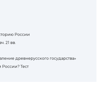
историю России
. 21 вв.
овление древнерусского государства»
и России? Тест