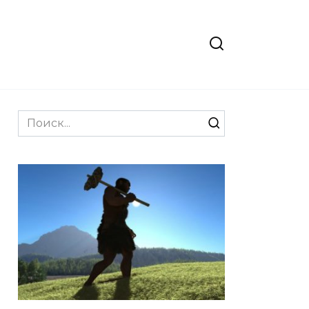
Search
for: