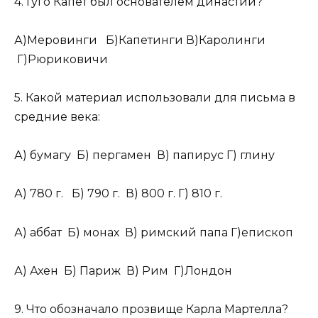
4. Гуго Капет был основателем династии?
А)Меровинги Б)Капетинги В)Каролинги
Г)Рюриковичи
5. Какой материал использовали для письма в
средние века:
А) бумагу Б) пергамен В) папирус Г) глину
А) 780 г. Б) 790 г. В) 800 г. Г) 810 г.
А) аббат Б) монах В) римский папа Г)епископ
А) Ахен Б) Париж В) Рим Г)Лондон
9. Что обозначало прозвище Карла Мартелла?