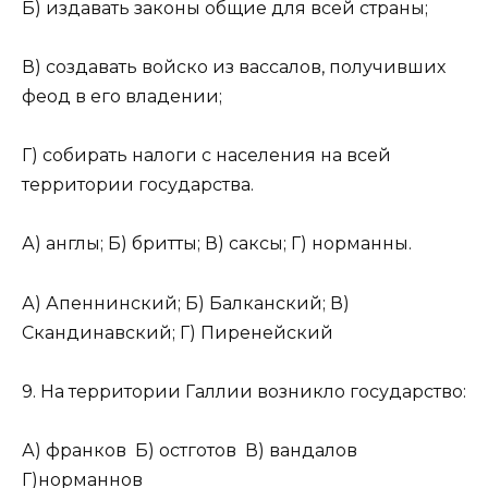
Б) издавать законы общие для всей страны;
В) создавать войско из вассалов, получивших
феод в его владении;
Г) собирать налоги с населения на всей
территории государства.
А) англы; Б) бритты; В) саксы; Г) норманны.
А) Апеннинский; Б) Балканский; В)
Скандинавский; Г) Пиренейский
9. На территории Галлии возникло государство:
А) франков Б) остготов В) вандалов
Г)норманнов