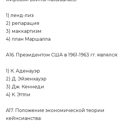
1) ленд-лиз
2) репарация
3) маккартизм
4) план Маршалла
А16. Президентом США в 1961-1963 гг. являлся:
1) К. Аденауэр
2) Д. Эйзенхауэр
3) Дж. Кеннеди
4) К. Эттли
A17. Положение экономической теории
кейнсианства: