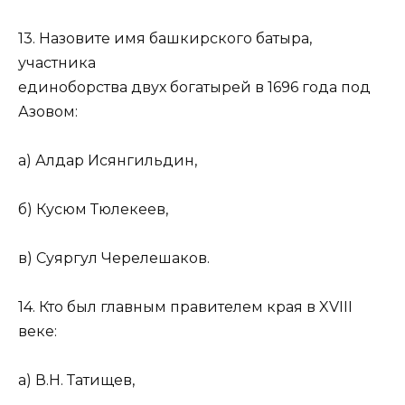
13. Назовите имя башкирского батыра,
участника
единоборства двух богатырей в 1696 года под
Азовом:
а) Алдар Исянгильдин,
б) Кусюм Тюлекеев,
в) Суяргул Черелешаков.
14. Кто был главным правителем края в XVIII
веке:
а) В.Н. Татищев,