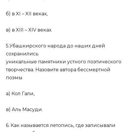
б) в XI – XII веках,
в) в XIII – XIV веках.
5.Убашкирского народа до наших дней
сохранились
уникальные памятники устного поэтического
творчества. Назовите автора бессмертной
поэмы
а) Кол Гали,
в) Аль Масуди.
6. Как называется летопись, где записывали