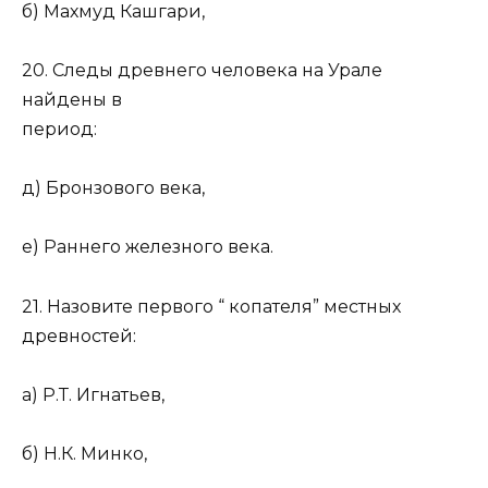
б) Махмуд Кашгари,
20. Следы древнего человека на Урале
найдены в
период:
д) Бронзового века,
е) Раннего железного века.
21. Назовите первого “ копателя” местных
древностей:
а) Р.Т. Игнатьев,
б) Н.К. Минко,