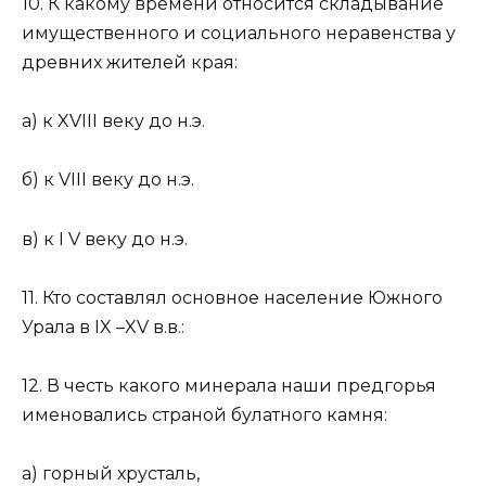
10. К какому времени относится складывание
имущественного и социального неравенства у
древних жителей края:
а) к XVIII веку до н.э.
б) к VIII веку до н.э.
в) к I V веку до н.э.
11. Кто составлял основное население Южного
Урала в IX –XV в.в.:
12. В честь какого минерала наши предгорья
именовались страной булатного камня:
а) горный хрусталь,