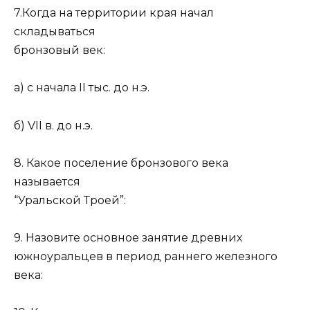
7.Когда на территории края начал
складываться
бронзовый век:
а) с начала II тыс. до н.э.
б) VII в. до н.э.
8. Какое поселение бронзового века
называется
“Уральской Троей”:
9. Назовите основное занятие древних
южноуральцев в период раннего железного
века: