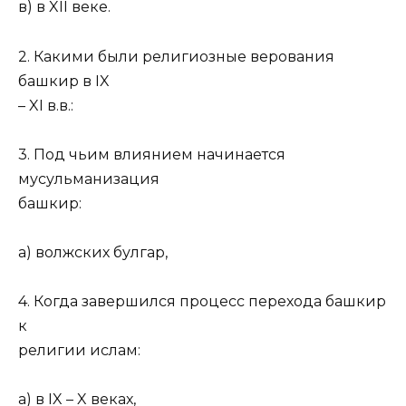
в) в XII веке.
2. Какими были религиозные верования
башкир в IX
– XI в.в.:
3. Под чьим влиянием начинается
мусульманизация
башкир:
а) волжских булгар,
4. Когда завершился процесс перехода башкир
к
религии ислам:
а) в IX – X веках,