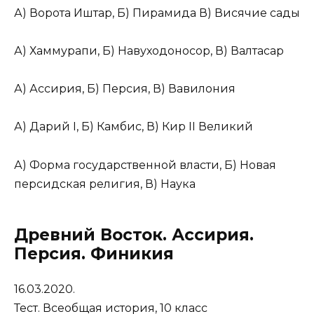
А) Ворота Иштар, Б) Пирамида В) Висячие сады
А) Хаммурапи, Б) Навуходоносор, В) Валтасар
А) Ассирия, Б) Персия, В) Вавилония
А) Дарий I, Б) Камбис, В) Кир II Великий
А) Форма государственной власти, Б) Новая
персидская религия, В) Наука
Древний Восток. Ассирия.
Персия. Финикия
16.03.2020.
Тест. Всеобщая история, 10 класс