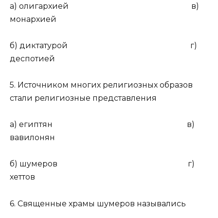
а) олигархией в)
монархией
б) диктатурой г)
деспотией
5. Источником многих религиозных образов
стали религиозные представления
а) египтян в)
вавилонян
б) шумеров г)
хеттов
6. Священные храмы шумеров назывались