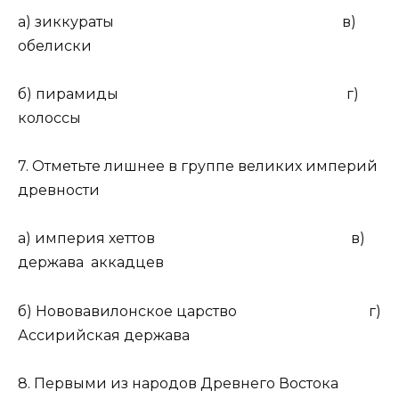
а) зиккураты в)
обелиски
б) пирамиды г)
колоссы
7. Отметьте лишнее в группе великих империй
древности
а) империя хеттов в)
держава аккадцев
б) Нововавилонское царство г)
Ассирийская держава
8. Первыми из народов Древнего Востока