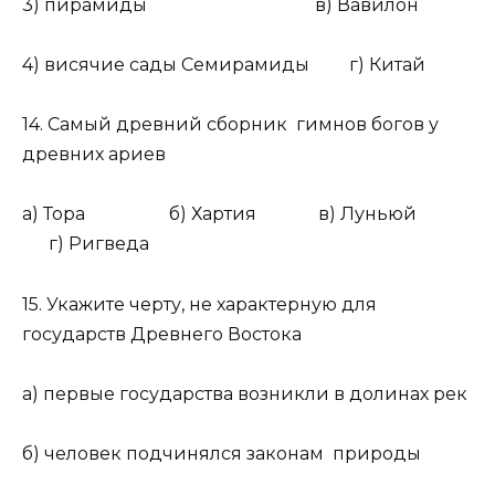
3) пирамиды в) Вавилон
4) висячие сады Семирамиды г) Китай
14. Самый древний сборник гимнов богов у
древних ариев
а) Тора б) Хартия в) Луньюй
г) Ригведа
15. Укажите черту, не характерную для
государств Древнего Востока
а) первые государства возникли в долинах рек
б) человек подчинялся законам природы