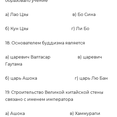
образовало учение
а) Лао Цзы в) Бо Сина
б) Кун Цзы г) Ли Бо
18. Основателем буддизма является
а) царевич Валтасар в) царевич
Гаутама
б) царь Ашока г) царь Лю Бан
19. Строительство Великой китайской стены
связано с именем императора
а) Ашока в) Хаммурапи