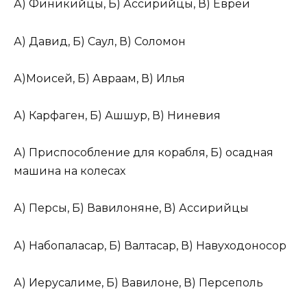
А) Финикийцы, Б) Ассирийцы, В) Евреи
А) Давид, Б) Саул, В) Соломон
А)Моисей, Б) Авраам, В) Илья
А) Карфаген, Б) Ашшур, В) Ниневия
А) Приспособление для корабля, Б) осадная
машина на колесах
А) Персы, Б) Вавилоняне, В) Ассирийцы
А) Набопаласар, Б) Валтасар, В) Навуходоносор
А) Иерусалиме, Б) Вавилоне, В) Персеполь