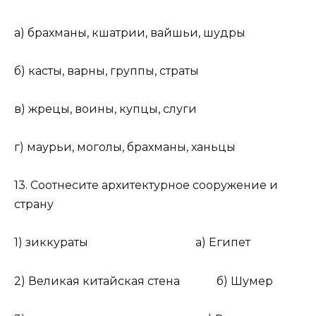
а) брахманы, кшатрии, вайшьи, шудры
б) касты, варны, группы, страты
в) жрецы, воины, купцы, слуги
г) маурьи, моголы, брахманы, ханьцы
13. Соотнесите архитектурное сооружение и
страну
1) зиккураты а) Египет
2) Великая китайская стена б) Шумер