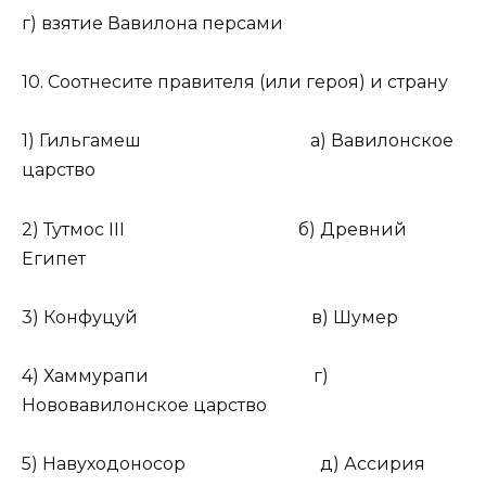
г) взятие Вавилона персами
10. Соотнесите правителя (или героя) и страну
1) Гильгамеш а) Вавилонское
царство
2) Тутмос III б) Древний
Египет
3) Конфуцуй в) Шумер
4) Хаммурапи г)
Нововавилонское царство
5) Навуходоносор д) Ассирия