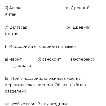
6) Ашока е) Древний
Китай
7) Валтасар ж) Древняя
Индия
11. Индоарийцы говорили на языке
а) иврит б) санскрит в)эсперансо
г) ариана
12. При индоариях сложилась жёсткая
иерархическая система. Общество было
разделено
на особые слои. В них входили