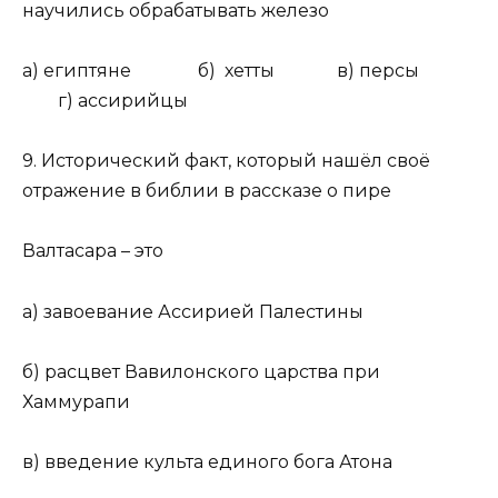
научились обрабатывать железо
а) египтяне б) хетты в) персы
г) ассирийцы
9. Исторический факт, который нашёл своё
отражение в библии в рассказе о пире
Валтасара – это
а) завоевание Ассирией Палестины
б) расцвет Вавилонского царства при
Хаммурапи
в) введение культа единого бога Атона