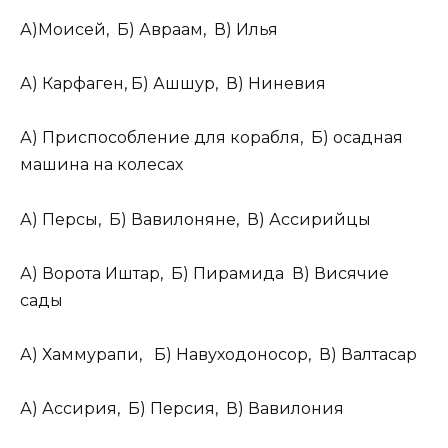
А)Моисей, Б) Авраам, В) Илья
А) Карфаген, Б) Ашшур, В) Ниневия
А) Приспособление для корабля, Б) осадная
машина на колесах
А) Персы, Б) Вавилоняне, В) Ассирийцы
А) Ворота Иштар, Б) Пирамида В) Висячие
сады
А) Хаммурапи, Б) Навуходоносор, В) Валтасар
А) Ассирия, Б) Персия, В) Вавилония