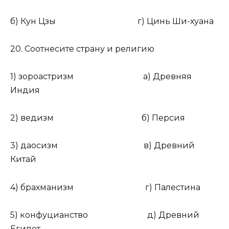
б) Кун Цзы г) Цинь Ши-хуана
20. Соотнесите страну и религию
1) зороастризм а) Древняя
Индия
2) ведизм б) Персия
3) даосизм в) Древний
Китай
4) брахманизм г) Палестина
5) конфуцианство д) Древний
Египет