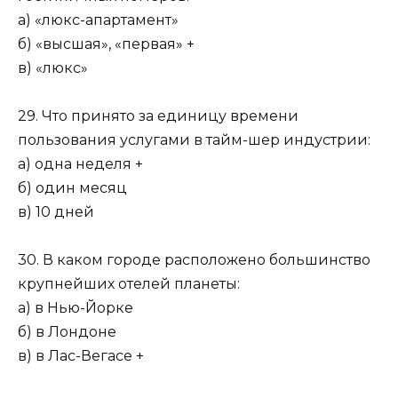
а) «люкс-апартамент»
б) «высшая», «первая» +
в) «люкс»
29. Что принято за единицу времени
пользования услугами в тайм-шер индустрии:
а) одна неделя +
б) один месяц
в) 10 дней
30. В каком городе расположено большинство
крупнейших отелей планеты:
а) в Нью-Йорке
б) в Лондоне
в) в Лас-Вегасе +