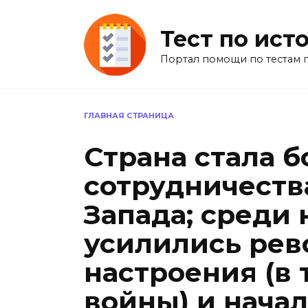
Перейти
к
Тест по ист
содержанию
Портал помощи по тестам 
ГЛАВНАЯ СТРАНИЦА
Страна стала 
сотрудничеств
Запада; среди
усилились ре
настроения (в 
войны) и нача