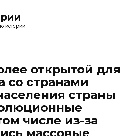
ории
по истории
более открытой для
а со странами
 населения страны
волюционные
том числе из-за
лись массовые