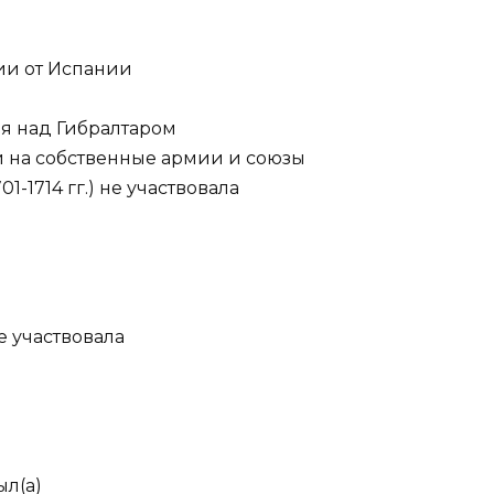
ии от Испании
я над Гибралтаром
й на собственные армии и союзы
1-1714 гг.) не участвовала
не участвовала
ыл(а)