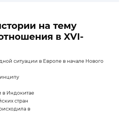
истории на тему
тношения в XVI-
дной ситуации в Европе в начале Нового
ринципу
и в Индокитае
йских стран
оисходила в