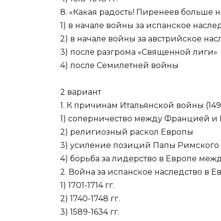
8. «Какая радость! Пиренеев больше н
1) в начале войны за испанское насле
2) в начале войны за австрийское нас
3) после разгрома «Священной лиги»
4) после Семилетней войны
2 вариант
1. К причинам Итальянской войны (1491
1) соперничество между Францией и 
2) религиозный раскол Европы
3) усиление позиций Папы Римского
4) борьба за лидерство в Европе меж
2. Война за испанское наследство в 
1) 1701-1714 гг.
2) 1740-1748 гг.
3) 1589-1634 гг.