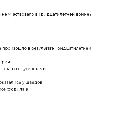
в не участвовало в Тридцатилетней войне?
е произошло в результате Тридцатилетней
перия
в правах с гугенотами
 оказались у шведов
происходила в