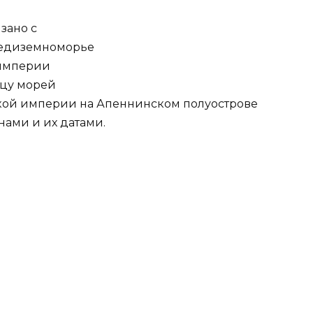
зано с
редиземноморье
 империи
ицу морей
кой империи на Апеннинском полуострове
нами и их датами.