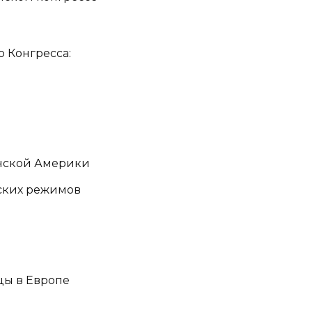
 Конгресса:
инской Америки
ских режимов
цы в Европе