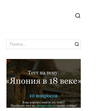
Search
for: