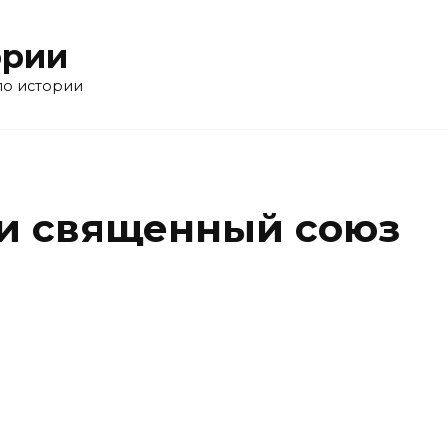
ории
по истории
ии священный союз