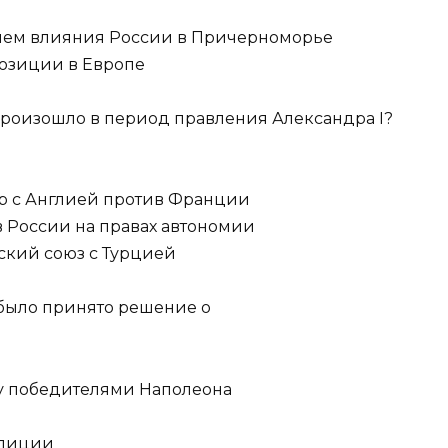
ием влияния России в Причерноморье
позиции в Европе
 произошло в период правления Александра I?
ор с Англией против Франции
в России на правах автономии
ский союз с Турцией
. было принято решение о
у победителями Наполеона
алиции