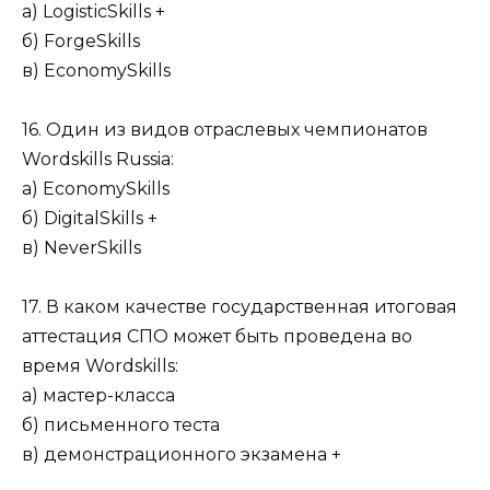
а) LogisticSkills +
б) ForgeSkills
в) EconomySkills
16. Один из видов отраслевых чемпионатов
Wordskills Russia:
а) EconomySkills
б) DigitalSkills +
в) NeverSkills
17. В каком качестве государственная итоговая
аттестация СПО может быть проведена во
время Wordskills:
а) мастер-класса
б) письменного теста
в) демонстрационного экзамена +