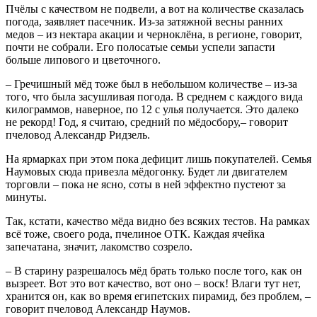
Пчёлы с качеством не подвели, а вот на количестве сказалась
погода, заявляет пасечник. Из-за затяжной весны ранних
медов – из нектара акации и черноклёна, в регионе, говорит,
почти не собрали. Его полосатые семьи успели запасти
больше липового и цветочного.
– Гречишный мёд тоже был в небольшом количестве – из-за
того, что была засушливая погода. В среднем с каждого вида
килограммов, наверное, по 12 с улья получается. Это далеко
не рекорд! Год, я считаю, средний по мёдосбору,– говорит
пчеловод Александр Ридзель.
На ярмарках при этом пока дефицит лишь покупателей. Семья
Наумовых сюда привезла мёдогонку. Будет ли двигателем
торговли – пока не ясно, соты в ней эффектно пустеют за
минуты.
Так, кстати, качество мёда видно без всяких тестов. На рамках
всё тоже, своего рода, пчелиное ОТК. Каждая ячейка
запечатана, значит, лакомство созрело.
– В старину разрешалось мёд брать только после того, как он
вызреет. Вот это вот качество, вот оно – воск! Влаги тут нет,
хранится он, как во время египетских пирамид, без проблем, –
говорит пчеловод Александр Наумов.