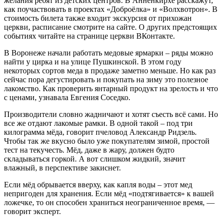
желания ребят из детских центров. В Анненкирхе расскажут,
как поучаствовать в проектах «Доброёлка» и «Волхвотрон». В
стоимость билета также входит экскурсия от прихожан
церкви, расписание смотрите на сайте. О других предстоящих
событиях читайте на странице церкви ВКонтакте.
В Воронеже начали работать медовые ярмарки – ряды можно
найти у цирка и на улице Пушкинской. В этом году
некоторых сортов меда в продаже заметно меньше. Но как раз
сейчас пора дегустировать и покупать на зиму это полезное
лакомство. Как проверить янтарный продукт на зрелость и что
с ценами, узнавала Евгения Соседко.
Производители словно жадничают и хотят съесть всё сами. Но
все же отдают лакомые рамки. В одной такой – под три
килограмма мёда, говорит пчеловод Александр Ридзель.
Чтобы так же вкусно было уже покупателям зимой, простой
тест на текучесть. Мёд, даже в жару, должен будто
складываться горкой. А вот слишком жидкий, значит
влажный, в перспективе закиснет.
Если мёд обрывается вверху, как капля воды – этот мед
непригоден для хранения. Если мёд «подтягивается» к вашей
ложечке, то он способен храниться неограниченное время, —
говорит эксперт.