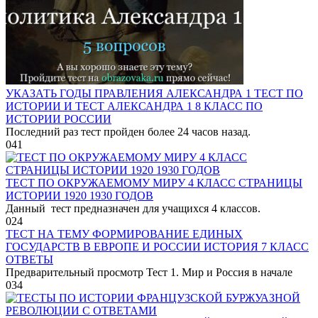
УКАЗАТЬ ГОДЫ ПРАВЛЕНИЯ АЛЕКСАНДРА 1 ТЕСТ ПО
ИСТОРИИ И ТЕСТ АЛЕКСАНДРА 1 8 КЛАСС ПО
ИСТОРИИ РОССИИ
Последний раз тест пройден более 24 часов назад.
0
41
ТЕСТ ПО ОКРУЖАЕМОМУ МИРУ 4 КЛАСС СТРАНИЦЫ
ИСТОРИИ 1920 1930 ГОДОВ
Данный тест предназначен для учащихся 4 классов.
0
24
ТЕСТ НА ТЕМУ ФОРМИРОВАНИЕ ЕДИНЫХ
ГОСУДАРСТВ В ЕВРОПЕ И РОССИИ ИСТОРИЯ 7 КЛАСС
ОТВЕТЫ
Предварительный просмотр Тест 1. Мир и Россия в начале
0
34