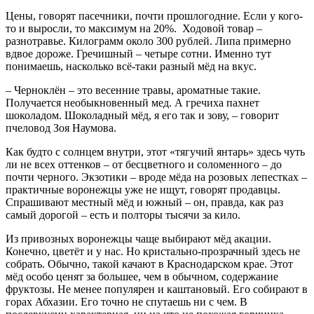
Цены, говорят пасечники, почти прошлогодние. Если у кого-
то и выросли, то максимум на 20%. Ходовой товар –
разнотравье. Килограмм около 300 рублей. Липа примерно
вдвое дороже. Гречишный – четыре сотни. Именно тут
понимаешь, насколько всё-таки разный мёд на вкус.
– Черноклён – это весенние травы, ароматные такие.
Получается необыкновенный мед. А гречиха пахнет
шоколадом. Шоколадный мёд, я его так и зову, – говорит
пчеловод Зоя Наумова.
Как будто с солнцем внутри, этот «тягучий янтарь» здесь чуть
ли не всех оттенков – от бесцветного и соломенного – до
почти черного. Экзотики – вроде мёда на розовых лепестках –
практичные воронежцы уже не ищут, говорят продавцы.
Спрашивают местный мёд и южный – он, правда, как раз
самый дорогой – есть и полторы тысячи за кило.
Из привозных воронежцы чаще выбирают мёд акации.
Конечно, цветёт и у нас. Но кристально-прозрачный здесь не
собрать. Обычно, такой качают в Краснодарском крае. Этот
мёд особо ценят за большее, чем в обычном, содержание
фруктозы. Не менее популярен и каштановый. Его собирают в
горах Абхазии. Его точно не спутаешь ни с чем. В